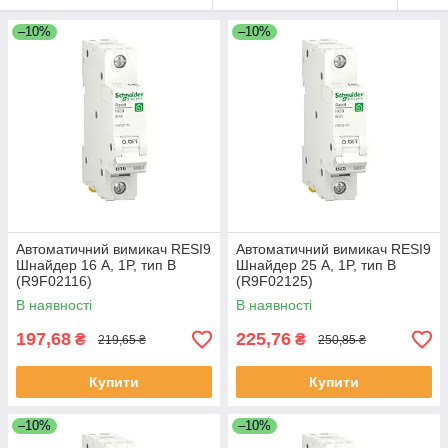
–10%
–10%
Автоматичний вимикач RESI9
Автоматичний вимикач RESI9
Шнайдер 16 A, 1P, тип В
Шнайдер 25 A, 1P, тип В
(R9F02116)
(R9F02125)
В наявності
В наявності
197,68
225,76
₴
₴
219,65 ₴
250,85 ₴
Купити
Купити
–10%
–10%