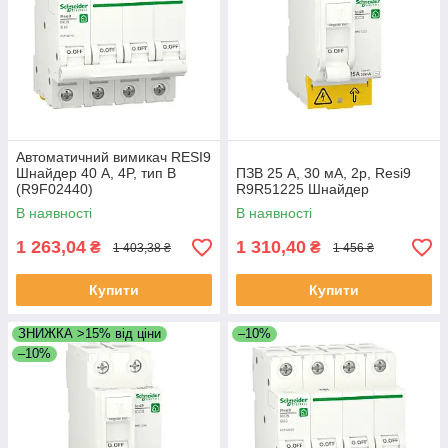
Автоматичний вимикач RESI9
Шнайдер 40 A, 4P, тип В
ПЗВ 25 А, 30 мА, 2р, Resi9
(R9F02440)
R9R51225 Шнайдер
В наявності
В наявності
1 263,04
1 310,40
₴
₴
1 403,38 ₴
1 456 ₴
Купити
Купити
ЗНИЖКА >15% від ціни
–10%
–10%