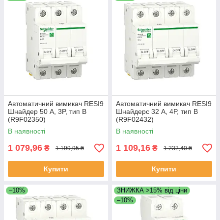
Автоматичний вимикач RESI9
Автоматичний вимикач RESI9
Шнайдер 50 А, 3P, тип В
Шнайдерc 32 А, 4P, тип В
(R9F02350)
(R9F02432)
В наявності
В наявності
1 079,96
1 109,16
₴
₴
1 199,95 ₴
1 232,40 ₴
Купити
Купити
–10%
ЗНИЖКА >15% від ціни
–10%