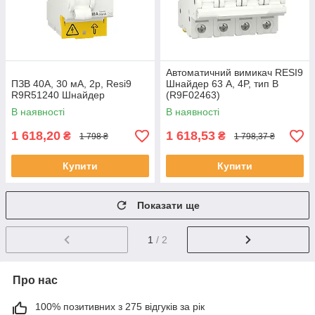
Автоматичний вимикач RESI9
ПЗВ 40А, 30 мА, 2р, Resi9
Шнайдер 63 A, 4P, тип В
R9R51240 Шнайдер
(R9F02463)
В наявності
В наявності
1 618,20
1 618,53
₴
₴
1 798 ₴
1 798,37 ₴
Купити
Купити
Показати ще
1
/ 2
Про нас
100% позитивних з 275 відгуків за рік