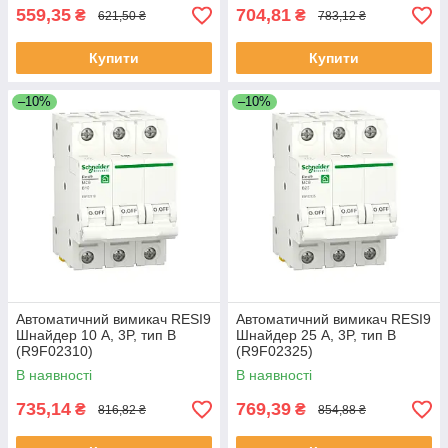
559,35
704,81
₴
₴
621,50 ₴
783,12 ₴
Купити
Купити
–10%
–10%
Автоматичний вимикач RESI9
Автоматичний вимикач RESI9
Шнайдер 10 А, 3P, тип В
Шнайдер 25 А, 3P, тип В
(R9F02310)
(R9F02325)
В наявності
В наявності
735,14
769,39
₴
₴
816,82 ₴
854,88 ₴