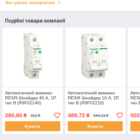
Всі умови повернення
Подібні товари компанії
Автоматичний вимикач
Автоматичний вимикач
Авто
RESI9 Шнайдер 40 A, 1P,
RESI9 Шнайдер 10 А, 2P,
RESI
тип В (R9F02140)
тип В (R9F02210)
тип 
280,80
489,72
502
₴
₴
312 ₴
544,13 ₴
Купити
Купити