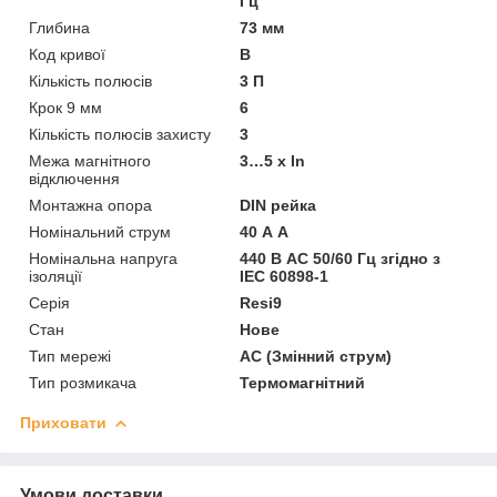
Гц
Глибина
73 мм
Код кривої
В
Кількість полюсів
3 П
Крок 9 мм
6
Кількість полюсів захисту
3
Межа магнітного
3…5 х In
відключення
Монтажна опора
DIN рейка
Номінальний струм
40 А А
Номінальна напруга
440 В АС 50/60 Гц згідно з
ізоляції
ІЕС 60898-1
Серія
Resi9
Стан
Нове
Тип мережі
АС (Змінний струм)
Тип розмикача
Термомагнітний
Приховати
Умови доставки