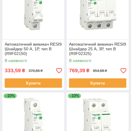
Автоматичний вимикач RESI9
Автоматичний вимикач RESI9
Шнайдер 50 A, 1P, тип В
Шнайдер 25 А, 3P, тип В
(R9F02150)
(R9F02325)
В наявності
В наявності
333,59
769,39
₴
₴
370,66 ₴
854,88 ₴
Купити
Купити
–10%
–10%