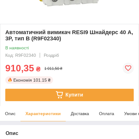
Автоматичний вимикач RESI9 Шнайдерc 40 А,
3P, тип В (R9F02340)
В наявності
Код: R9F02340
Роздріб
910,35
₴
1 011,50 ₴
Економія
101.15 ₴
Купити
Опис
Характеристики
Доставка
Оплата
Умови 
Опис