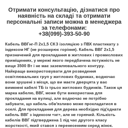
Отримати консультацію, дізнатися про
наявність на складі та отримати
персональні записи можна в менеджера
за телефонами:
+38(099)-393-50-90
Кабель ВВГнг-П 2х1,5 СКЗ ізоляцією з ПВХ пластикату з
індексом НГ (не розширює горіння). Кабель ВВГ 2х1,5
призначений для прокладання в житлових і промислових
приміщеннях, у мережі якого передбачена потужність не
вище 3500 Вт і не має заземлювального контуру.
Найкраще використовувати для розведення
освітлювальних груп у житлових будинках, водночас
вони зрушені з місця, що ви маєте дверцята у вас
вимкнені кабелі ТБ із трьох житлових будинків. Також ця
марка кабелю, ВВГ, може бути використана для
прокладання на вулиці, але водночас не потрібно
забувати, що кабель обв'язливо може прокладатися в
оселі. Для прокладання для дерева необхідно під'єднати
кабель ВВГ з індексом «нг», але не горючий. Кількість
кабелів ВВГ підтверджена 1 під час другого класу
жорсткості, який стався з перенесенням серед жінок.