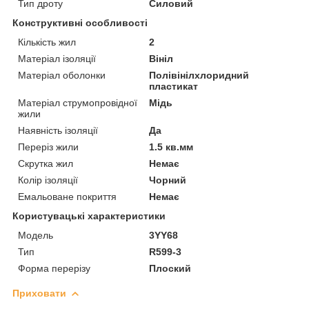
Тип дроту
Силовий
Конструктивні особливості
Кількість жил
2
Матеріал ізоляції
Вініл
Матеріал оболонки
Полівінілхлоридний
пластикат
Матеріал струмопровідної
Мідь
жили
Наявність ізоляції
Да
Переріз жили
1.5 кв.мм
Скрутка жил
Немає
Колір ізоляції
Чорний
Емальоване покриття
Немає
Користувацькі характеристики
Мoдель
3YY68
Тип
R599-3
Форма перерізу
Плоский
Приховати