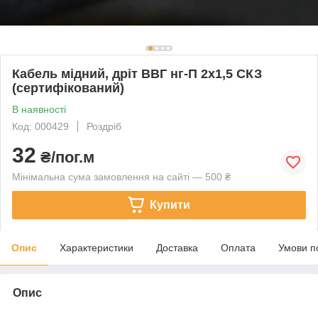
Кабель мідний, дріт ВВГ нг-П 2х1,5 СКЗ
(сертифікований)
В наявності
Код: 000429
Роздріб
32
₴/пог.м
Мінімальна сума замовлення на сайті — 500 ₴
Купити
Опис
Характеристики
Доставка
Оплата
Умови п
Опис