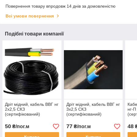
Повернення товару впродовж 14 днів за домовленістю
Всі умови повернення
Подібні товари компанії
Дріт мідний, кабель ВВГ нг
Дріт мідний, кабель ВВГ нг
Кабе
2х2,5 СКЗ
3х2,5 СКЗ
нг-П
(сертифікований)
(сертифікований)
(сер
50
77
48
₴/пог.м
₴/пог.м
₴