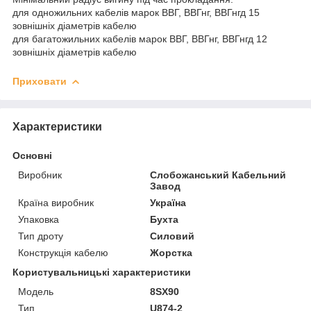
для одножильних кабелів марок ВВГ, ВВГнг, ВВГнгд 15
зовнішніх діаметрів кабелю
для багатожильних кабелів марок ВВГ, ВВГнг, ВВГнгд 12
зовнішніх діаметрів кабелю
Приховати
Характеристики
Основні
Виробник
Слобожанський Кабельний
Завод
Країна виробник
Україна
Упаковка
Бухта
Тип дроту
Силовий
Конструкція кабелю
Жорстка
Користувальницькі характеристики
Мoдель
8SX90
Тип
U874-2