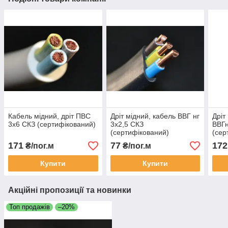
Кабель мідний, дріт ПВС
Дріт мідний, кабель ВВГ нг
Дріт
3х6 СКЗ (сертифікований)
3х2,5 СКЗ
ВВГн
(сертифікований)
(сер
171
77
172
₴/пог.м
₴/пог.м
Купити
Купити
Акційні пропозиції та новинки
Топ продажів
–20%