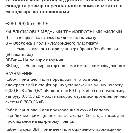
складі та розмір персонального знижки можете в
менеджера за телефонами:
+380 (99) 657-98-99
КabЕЛІ СИЛОВІ З МЕДНИМИ ТРУМОПРОТНИМИ ЖИЛАМИ
В — Ізоляція з полівінілхлоридного пластикату.
В – Оболонка з полівінілхлоридного пластикату
Г — немає захисного покриву поверх броні або оболонки
(«блакитний»)
ВВГнг — Не поширює горіння
ВВГнгд — Не поширює горіння з малим газодимовідділенням
НАЗНАЧЕНИЕ
Кабелі призначені для передавання та розподілу
електроенергії в стаціонарних установках на змінну напругу
0,3/0,5 кВ або 0,6/1 кВ частотою 50 Гц. Кабелі на номінальну
напругу 0,3/0,5 кВ можуть використовуватися для електричних
систем 0,38/0,66 кВ.
Кабелі призначені для прокладання в сухих і вологих
виробничих приміщеннях, на естакадах, блоках, а також для
прокладання на відкритому повітрі.
Кабелі марки ВВГ призначені для одиничного прокладання.