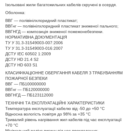
Ізольовані жили багатожильних кабелів скручені в осердя.
Оболонка:
ВВГ — полівінілхлоридний пластикат;
ВВГнг — полівінілхлоридний пластикат зниженої пального;
ВВГНГД — композиція зниженої пожежонебезпеки.
НОРМАТИВНА ДОКУМЕНТАЦІЯ
ТУ У 31.3-31549003-007:2006
ТУ У 31.3-31549003-016:2007
ДСТУ IEC 60502 1:2009
ДСТУ HD 21.4 S2
ДСТУ НD 603 S1
КЛАСИФІКАЦІОННЕ ОБЕРІГАННЯ КАБЕЛЯ З ТРАБУВАННЯМ
ПОЖАРНОЇ БЕЗПЕКИ
ВВГ — ПБ100000000
ВВГнг — ПБ120000000
ВВГНГД — ПБ123112000
ТЕХНІЧНІ ТА ЕКСПЛУАТАЦІЙНІ ХАРАКТЕРИСТИКИ
Температура експлуатації кабелю від -50 до +50 °C
Відносна вологість повітря до 98% за +35 °C
Тривалий рівень нагрівання жил кабелів під час експлуатації
+70 °C
Мінімальний радіус вигину під час прокладання: