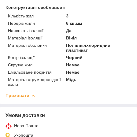
Конструктивні особливості
Кількість жил
3
Переріз жили
6 кв.мм
Наявність ізоляції
Да
Матеріал ізоляції
Вініл
Матеріал оболонки
Полівінілхлоридний
пластикат
Колір ізоляції
Чорний
Скрутка жил
Немає
Емальоване покриття
Немає
Матеріал струмопровідної
Мідь
жили
Приховати
Умови доставки
Нова Пошта
Укрпошта