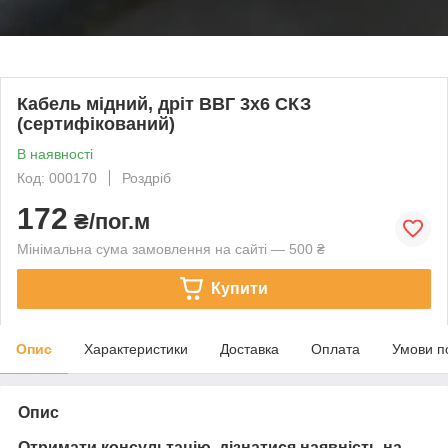
Кабель мідний, дріт ВВГ 3х6 СКЗ
(сертифікований)
В наявності
Код: 000170
Роздріб
172
₴/пог.м
Мінімальна сума замовлення на сайті — 500 ₴
Купити
Опис
Характеристики
Доставка
Оплата
Умови п
Опис
Отримати консультацію, дізнатися наявність на