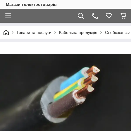
Магазин електротоварів
Товари та послуги
Кабельна продукція
Слобожанськи