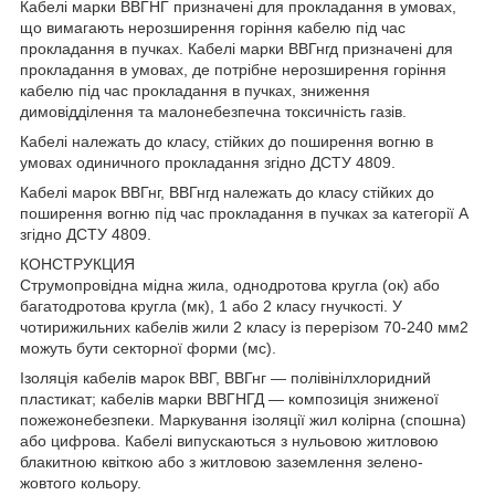
Кабелі марки ВВГНГ призначені для прокладання в умовах,
що вимагають нерозширення горіння кабелю під час
прокладання в пучках. Кабелі марки ВВГнгд призначені для
прокладання в умовах, де потрібне нерозширення горіння
кабелю під час прокладання в пучках, зниження
димовідділення та малонебезпечна токсичність газів.
Кабелі належать до класу, стійких до поширення вогню в
умовах одиничного прокладання згідно ДСТУ 4809.
Кабелі марок ВВГнг, ВВГнгд належать до класу стійких до
поширення вогню під час прокладання в пучках за категорії А
згідно ДСТУ 4809.
КОНСТРУКЦИЯ
Струмопровідна мідна жила, однодротова кругла (ок) або
багатодротова кругла (мк), 1 або 2 класу гнучкості. У
чотирижильних кабелів жили 2 класу із перерізом 70-240 мм2
можуть бути секторної форми (мс).
Ізоляція кабелів марок ВВГ, ВВГнг — полівінілхлоридний
пластикат; кабелів марки ВВГНГД — композиція зниженої
пожежонебезпеки. Маркування ізоляції жил колірна (спошна)
або цифрова. Кабелі випускаються з нульовою житловою
блакитною квіткою або з житловою заземлення зелено-
жовтого кольору.