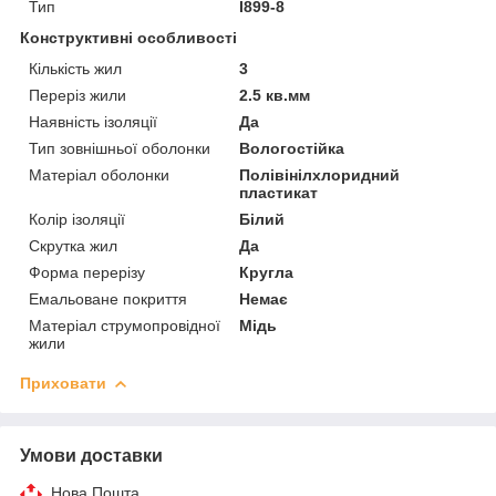
Тип
I899-8
Конструктивні особливості
Кількість жил
3
Переріз жили
2.5 кв.мм
Наявність ізоляції
Да
Тип зовнішньої оболонки
Вологостійка
Матеріал оболонки
Полівінілхлоридний
пластикат
Колір ізоляції
Білий
Скрутка жил
Да
Форма перерізу
Кругла
Емальоване покриття
Немає
Матеріал струмопровідної
Мідь
жили
Приховати
Умови доставки
Нова Пошта