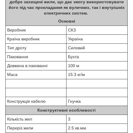
добре захищені жили, що дає змогу використовувати
його під час прокладання як вуличних, так і внутрішніх
електричних систем.
Основні
Виробник
СКЗ
Країна виробник
Україна
Тип дроту
Силовий
Паковання
Бухта
Довжина в пакованні
100 м
Маса
15.3 кг/м
Конструкція кабелю
Гнучка
Конструктивні особливості
Кількість жил
3
Переріз жили
2.5 кв.мм