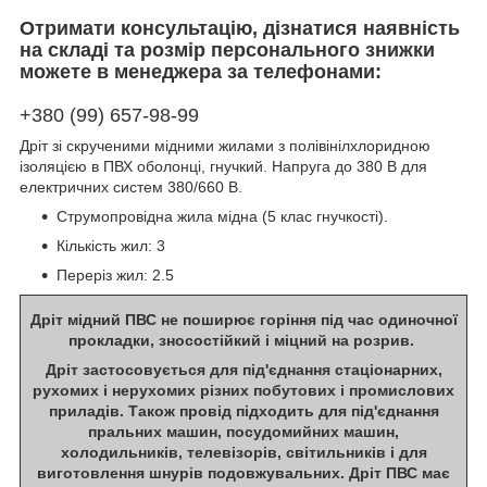
Отримати консультацію, дізнатися наявність
на складі та розмір персонального знижки
можете в менеджера за телефонами:
+380 (99) 657-98-99
Дріт зі скрученими мідними жилами з полівінілхлоридною
ізоляцією в ПВХ оболонці, гнучкий. Напруга до 380 В для
електричних систем 380/660 В.
Струмопровідна жила мідна (5 клас гнучкості).
Кількість жил: 3
Переріз жил: 2.5
Дріт мідний ПВС не поширює горіння під час одиночної
прокладки, зносостійкий і міцний на розрив.
Дріт застосовується для під'єднання стаціонарних,
рухомих і нерухомих різних побутових і промислових
приладів. Також провід підходить для під'єднання
пральних машин, посудомийних машин,
холодильників, телевізорів, світильників і для
виготовлення шнурів подовжувальних. Дріт ПВС має