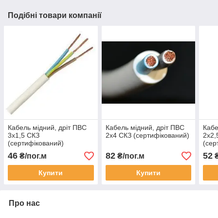
Подібні товари компанії
Кабель мідний, дріт ПВС
Кабель мідний, дріт ПВС
Кабе
3х1,5 СКЗ
2х4 СКЗ (сертифікований)
2х2,
(сертифікований)
(сер
46
82
52
₴/пог.м
₴/пог.м
₴
Купити
Купити
Про нас