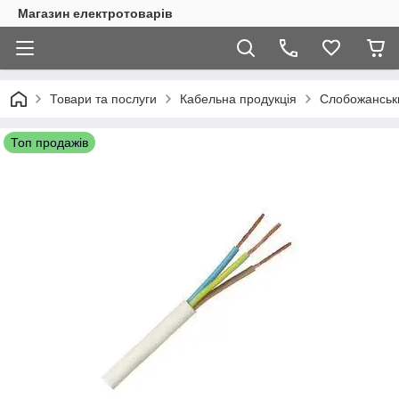
Магазин електротоварів
Товари та послуги
Кабельна продукція
Слобожанськи
Топ продажів