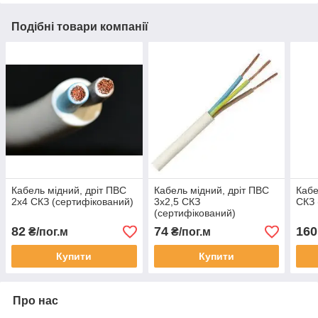
Подібні товари компанії
Кабель мідний, дріт ПВС
Кабель мідний, дріт ПВС
Кабе
2х4 СКЗ (сертифікований)
3х2,5 СКЗ
СКЗ 
(сертифікований)
82
74
160
₴/пог.м
₴/пог.м
Купити
Купити
Про нас