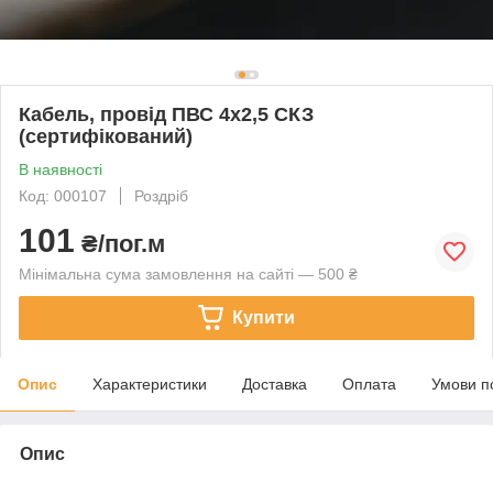
Кабель, провід ПВС 4х2,5 СКЗ
(сертифікований)
В наявності
Код: 000107
Роздріб
101
₴/пог.м
Мінімальна сума замовлення на сайті — 500 ₴
Купити
Опис
Характеристики
Доставка
Оплата
Умови п
Опис