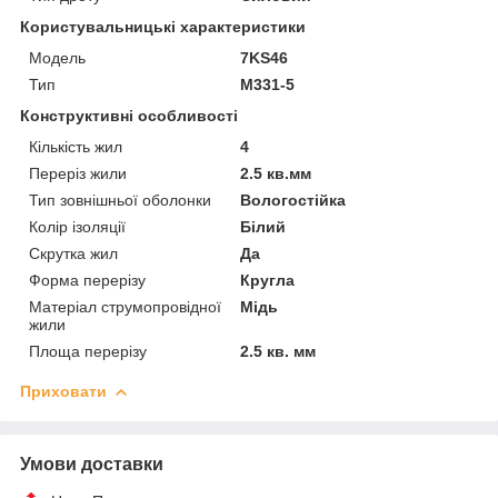
Користувальницькі характеристики
Мoдель
7KS46
Тип
M331-5
Конструктивні особливості
Кількість жил
4
Переріз жили
2.5 кв.мм
Тип зовнішньої оболонки
Вологостійка
Колір ізоляції
Білий
Скрутка жил
Да
Форма перерізу
Кругла
Матеріал струмопровідної
Мідь
жили
Площа перерізу
2.5 кв. мм
Приховати
Умови доставки