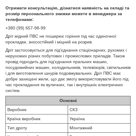
Отримати консультацію, дізнатися наявність на складі та
розмір персонального знижки можете в менеджера за
телефонами:
+380 (99) 657-98-99
Дріт мідний ПВС не поширює горіння під час одиночної
прокладки, зносостійкий і міцний на розрив.
Дріт застосовується для під'єднання стаціонарних, рухомих і
нерухомих різних побутових і промислових приладів. Також
провід підходить для під'єднання пральних машин,
посудомийних машин, холодильників, телевізорів, світильників
і для виготовлення шнурів подовжувальних. Дріт ПВС має
добре захищені жили, що дає змогу використовувати його під
час прокладання як вуличних, так і внутрішніх електричних
систем.
Основні
Виробник
СКЗ
Країна виробник
Україна
Тип дроту
Монтажний