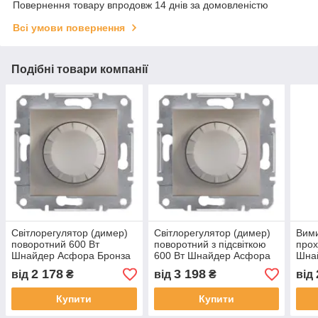
Повернення товару впродовж 14 днів за домовленістю
Всі умови повернення
Подібні товари компанії
Світлорегулятор (димер)
Світлорегулятор (димер)
Вими
поворотний 600 Вт
поворотний з підсвіткою
прох
Шнайдер Асфора Бронза
600 Вт Шнайдер Асфора
Шна
EPH6400169
Бронза EPH6500169
EPH
2 178
3 198
від
₴
від
₴
від
Купити
Купити