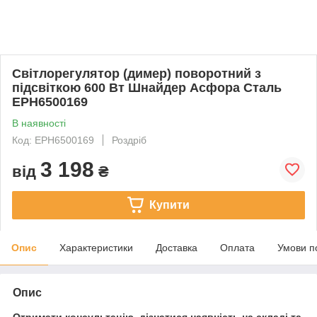
Світлорегулятор (димер) поворотний з
підсвіткою 600 Вт Шнайдер Асфора Сталь
EPH6500169
В наявності
Код: EPH6500169
Роздріб
3 198
від
₴
Купити
Опис
Характеристики
Доставка
Оплата
Умови п
Опис
Отримати консультацію, дізнатися наявність на складі та