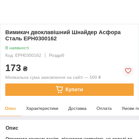
Вимикач двоклавішний Шнайдер Асфора
Сталь EPH0300162
В наявності
Код: EPH0300162
Роздріб
173
₴
Мінімальна сума замовлення на сайті — 500 ₴
Купити
Опис
Характеристики
Доставка
Оплата
Умови п
Опис
Отримати консультацію, дізнатися наявність на складі та