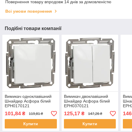
Повернення товару впродовж 14 днів за домовленістю
Всі умови повернення
Подібні товари компанії
Вимикач одноклавішний
Вимикач двоклавішний
Вими
Шнайдер Асфора білий
Шнайдер Асфора білий
Шна
EPH0170121
EPH0370121
EPH
101,84
125,17
146
₴
₴
119,81 ₴
147,26 ₴
Купити
Купити