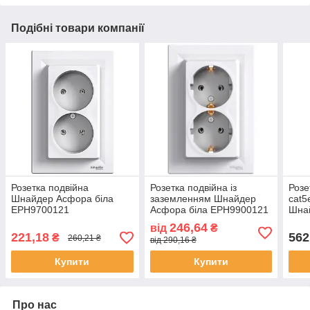
Подібні товари компанії
Розетка подвійна
Розетка подвійна із
Розе
Шнайдер Асфора біла
заземленням Шнайдер
cat5
EPH9700121
Асфора біла EPH9900121
Шна
Алю
246,64
від
₴
221,18
562
₴
260,21 ₴
від 290,16 ₴
Купити
Купити
Про нас