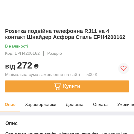
Розетка подвійна телефонна RJ11 на 4
контакт Шнайдер Асфора Сталь EPH4200162
В наявності
Код: EPH4200162
Роздріб
272
від
₴
Мінімальна сума замовлення на сайті — 500 ₴
Купити
Опис
Характеристики
Доставка
Оплата
Умови п
Опис
Отримати консультацію, дізнатися наявність на складі та