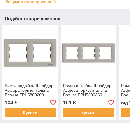
Всі умови повернення
Подібні товари компанії
Рамка подвійна Шнайдер
Рамка потрійна Шнайдер
Рам
Асфора горизонтальна
Асфора горизонтальна
Асфо
Бронза EPH5800269
Бронза EPH5800369
Бро
104
161
₴
₴
від
Купити
Купити