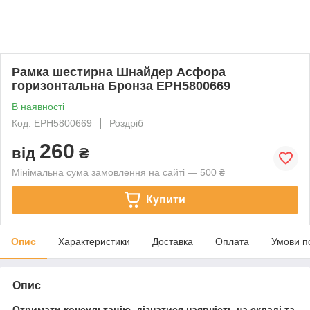
Рамка шестирна Шнайдер Асфора
горизонтальна Бронза EPH5800669
В наявності
Код: EPH5800669
Роздріб
260
від
₴
Мінімальна сума замовлення на сайті — 500 ₴
Купити
Опис
Характеристики
Доставка
Оплата
Умови п
Опис
Отримати консультацію, дізнатися наявність на складі та