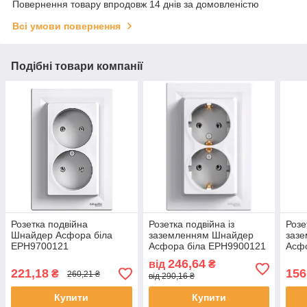
Повернення товару впродовж 14 днів за домовленістю
Всі умови повернення
Подібні товари компанії
Розетка подвійна
Розетка подвійна із
Розе
Шнайдер Асфора біла
заземленням Шнайдер
заз
EPH9700121
Асфора біла EPH9900121
Асф
246,64
від
₴
221,18
156
₴
260,21 ₴
від 290,16 ₴
Купити
Купити