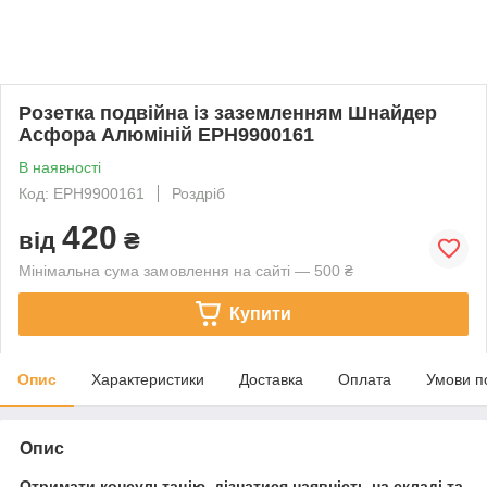
Розетка подвійна із заземленням Шнайдер
Асфора Алюміній EPH9900161
В наявності
Код: EPH9900161
Роздріб
420
від
₴
Мінімальна сума замовлення на сайті — 500 ₴
Купити
Опис
Характеристики
Доставка
Оплата
Умови п
Опис
Отримати консультацію, дізнатися наявність на складі та