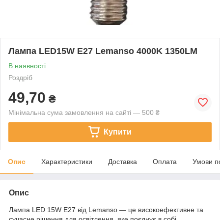
Лампа LED15W E27 Lemanso 4000K 1350LM
В наявності
Роздріб
49,70
₴
Мінімальна сума замовлення на сайті — 500 ₴
Купити
Опис
Характеристики
Доставка
Оплата
Умови п
Опис
Лампа LED 15W E27 від Lemanso — це високоефективне та
сучасне рішення для освітлення, яке поєднує в собі