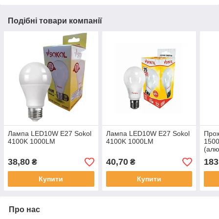
Подібні товари компанії
Лампа LED10W E27 Sokol
Лампа LED10W E27 Sokol
Прож
4100K 1000LM
4100K 1000LM
1500
(алю
скло
38,80
40,70
183
₴
₴
Купити
Купити
Про нас