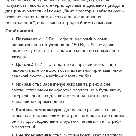
потужність і економію енергії. Ця лампа ідеально підходить
для різних житлових і комерційних просторів, забезпечуючи
яскраве світло та чимале зниження споживання
електроенергії, порівнюючи з традиційними лампами.
Особливості:
Потужність:
15 Вт — ефективна заміна ламп
розжарювання потужністю до 150 Вт, забезпечуючи
аналогічну яскравість за істотно меншого споживання
енергії.
Цоколь:
E27 — стандартний нарізний цоколь, що
підходить для більшості освітлювальних приладів, як-от
стельові люстри, настільні лампи та бра.
Яскравість:
Забезпечує яскраве та рівномірне
світло, створюючи комфортне освітлення в будь-якому
інтер'єрі. Ідеальна для використання в житлових і
комерційних приміщеннях.
Колірна температура:
Доступна в різних кольорах,
включно з теплим білим, нейтральним білим і холодним
білим, щоб задовольнити будь-які переваги та потреби
в освітленні.
Енергоефективність:
Високий коефіцієнт світлового