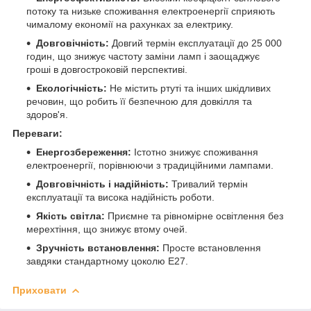
потоку та низьке споживання електроенергії сприяють
чималому економії на рахунках за електрику.
Довговічність:
Довгий термін експлуатації до 25 000
годин, що знижує частоту заміни ламп і заощаджує
гроші в довгостроковій перспективі.
Екологічність:
Не містить ртуті та інших шкідливих
речовин, що робить її безпечною для довкілля та
здоров'я.
Переваги:
Енергозбереження:
Істотно знижує споживання
електроенергії, порівнюючи з традиційними лампами.
Довговічність і надійність:
Тривалий термін
експлуатації та висока надійність роботи.
Якість світла:
Приємне та рівномірне освітлення без
мерехтіння, що знижує втому очей.
Зручність встановлення:
Просте встановлення
завдяки стандартному цоколю E27.
Приховати