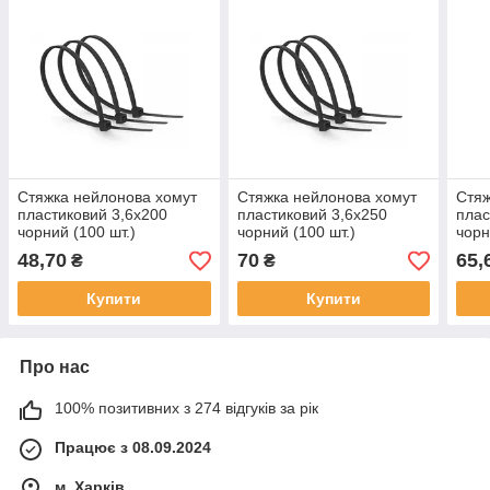
Стяжка нейлонова хомут
Стяжка нейлонова хомут
Стяж
пластиковий 3,6х200
пластиковий 3,6х250
плас
чорний (100 шт.)
чорний (100 шт.)
чорн
48,70
70
65,
₴
₴
Купити
Купити
Про нас
100% позитивних з 274 відгуків за рік
Працює з 08.09.2024
м. Харків