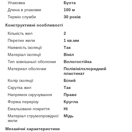
Упаковка
Бухта
Длина в упаковке
100 м
Термін служби
30 років
Конструктивні особливості
Кількість жил
2
Перетин жили
1 кв.мм
Наявність ізоляції
Так
Матеріал ізоляції
Вініл
Тип зовнішньої оболонки
Вологостійка
Материал оболочки
Полівінілхлоридний
пластикат
Колір ізоляції
Білий
Скрутка жил
Так
Напрямок скручування
Праве
Форма перерізу
Кругла
Емальоване покриття
Ні
Матеріал струмопровідної
Мідь
жили
Механічні характеристики