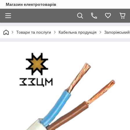
Магазин електротоварів
Товари та послуги
Кабельна продукція
Запоріжський