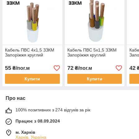
Кабель ПВС 4х1,5 ЗЗКМ
Кабель ПВС 5х1,5 ЗЗКМ
Кабе
Запоріжжя круглий
Запоріжжя круглий
Запо
55
72
42
₴/пог.м
₴/пог.м
₴
Купити
Купити
Про нас
100% позитивних з 274 відгуків за рік
Працює з 08.09.2024
м. Харків
Харків, Україна