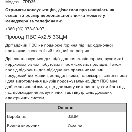
Модель: 7RD35
Отримати консультацію, дізнатися про наявність на
складі та розмір персональної знижки можете у
менеджера за телефонами:
+380 (96) 973-60-07
Провод ПВС 4х2.5 ЗЗЦМ
Дріт мідний ПВС не поширює горіння під час одиночної
прокладки, зносостійкий і міцний на розрив.
Дріт застосовується для під'єднання стаціонарних, рухомих і
нерухомих різних побутових і промислових приладів. Також
провід підходить для під'єднання пральних машин,
посудомийних машин, холодильників, телевізорів, світильників
і для виготовлення шнурів подовжувальних. Дріт ПВС має
добре захищені жили, що дає змогу використовувати його під
час прокладання як вуличних, так і внутрішніх домових
електричних систем.
Основні
Виробник
ЗЗЦМ
Країна виробник
Україна