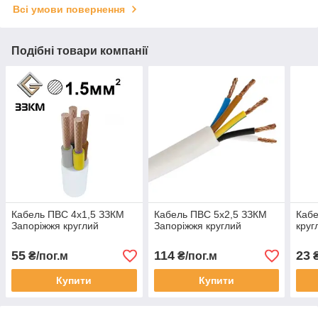
Всі умови повернення
Подібні товари компанії
Кабель ПВС 4х1,5 ЗЗКМ
Кабель ПВС 5х2,5 ЗЗКМ
Каб
Запоріжжя круглий
Запоріжжя круглий
круг
55
114
23
₴/пог.м
₴/пог.м
₴
Купити
Купити