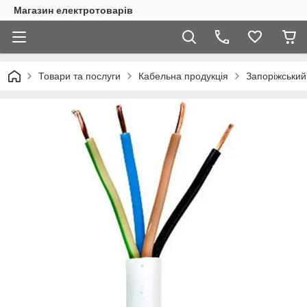
Магазин електротоварів
Товари та послуги
Кабельна продукція
Запоріжський