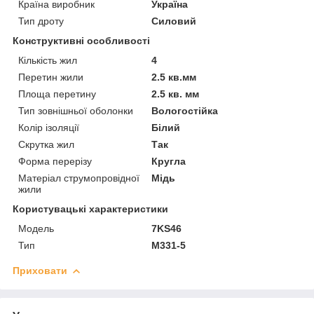
Країна виробник
Україна
Тип дроту
Силовий
Конструктивні особливості
Кількість жил
4
Перетин жили
2.5 кв.мм
Площа перетину
2.5 кв. мм
Тип зовнішньої оболонки
Вологостійка
Колір ізоляції
Білий
Скрутка жил
Так
Форма перерізу
Кругла
Матеріал струмопровідної
Мідь
жили
Користувацькі характеристики
Мoдель
7KS46
Тип
M331-5
Приховати