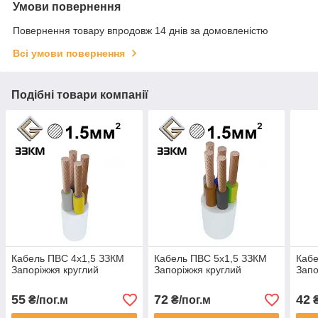
Умови повернення
Повернення товару впродовж 14 днів за домовленістю
Всі умови повернення
Подібні товари компанії
Кабель ПВС 4х1,5 ЗЗКМ
Кабель ПВС 5х1,5 ЗЗКМ
Кабе
Запоріжжя круглий
Запоріжжя круглий
Запо
55
72
42
₴/пог.м
₴/пог.м
₴