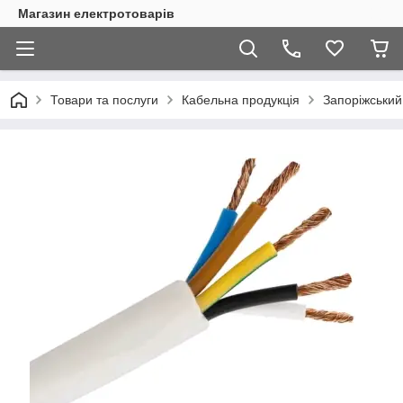
Магазин електротоварів
Товари та послуги
Кабельна продукція
Запоріжський