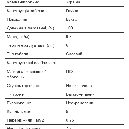
Країна-виробник
Україна
Конструкція кабелю
Гнучка
Паковання
Бухта
Довжина в пакованні, (м)
100
Маса, (кг/м)
9.8
Термін експлуатації, (літ)
6
Тип кабеля
Силовий
Конструктивні особливості
Матеріал зовнішньої
ПВХ
оболонки
Ступінь горючості
Не визначена
Тип жили
Багатожильний
Екранування
Неекранований
Кількість жил
5
Переріз жили, (мм2)
0.75
Наявність ізоляції
Да