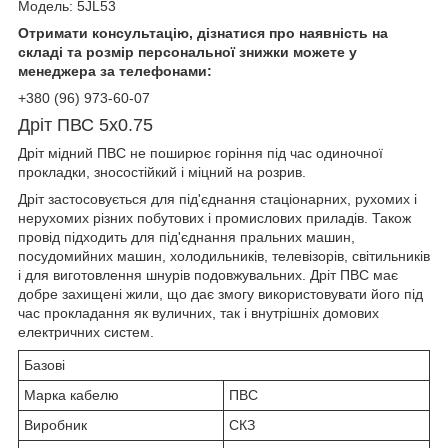
Модель: 5JL53
Отримати консультацію, дізнатися про наявність на
складі та розмір персональної знижки можете у
менеджера за телефонами:
+380 (96) 973-60-07
Дріт ПВС 5х0.75
Дріт мідний ПВС не поширює горіння під час одиночної
прокладки, зносостійкий і міцний на розрив.
Дріт застосовується для під'єднання стаціонарних, рухомих і
нерухомих різних побутових і промислових приладів. Також
провід підходить для під'єднання пральних машин,
посудомийних машин, холодильників, телевізорів, світильників
і для виготовлення шнурів подовжувальних. Дріт ПВС має
добре захищені жили, що дає змогу використовувати його під
час прокладання як вуличних, так і внутрішніх домових
електричних систем.
Базові
Марка кабелю
ПВС
Виробник
СКЗ