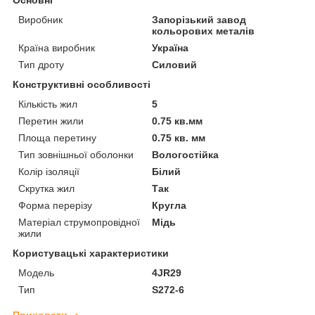
Виробник
Запорізький завод
кольорових металів
Країна виробник
Україна
Тип дроту
Силовий
Конструктивні особливості
Кількість жил
5
Перетин жили
0.75 кв.мм
Площа перетину
0.75 кв. мм
Тип зовнішньої оболонки
Вологостійка
Колір ізоляції
Білий
Скрутка жил
Так
Форма перерізу
Кругла
Матеріал струмопровідної
Мідь
жили
Користувацькі характеристики
Мoдель
4JR29
Тип
S272-6
Приховати