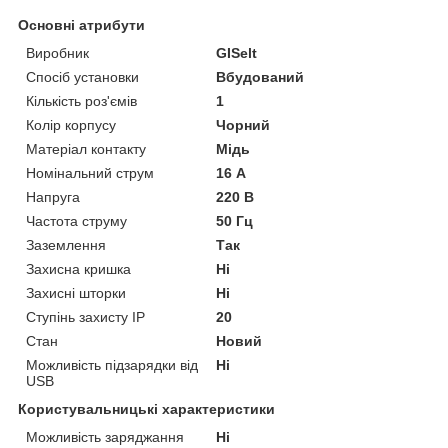
Основні атрибути
Виробник
GISelt
Спосіб установки
Вбудований
Кількість роз'ємів
1
Колір корпусу
Чорний
Матеріал контакту
Мідь
Номінальний струм
16 А
Напруга
220 В
Частота струму
50 Гц
Заземлення
Так
Захисна кришка
Ні
Захисні шторки
Ні
Ступінь захисту IP
20
Стан
Новий
Можливість підзарядки від
Ні
USB
Користувальницькі характеристики
Можливість заряджання
Ні