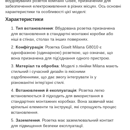
вбудовуваних розеток компанії Giselt, призначений для
забезпечення електроживлення в різних місцях. Ось основні
характеристики та особливості цієї моделі:
Характеристики
Тип встановлення
: Вбудована розетка призначена
для встановлення в стандартні монтажні коробки або
ніші в стінах, столах та інших поверхнях.
Конфігурація
: Розетка Giselt Milana G8010 є
однофазною (одинарною) розеткою, що означає, що
вона призначена для під'єднання одного пристрою.
Матеріал та обробка
: Моделі з лінійки Milana мають
стильний і сучасний дизайн із якісними
оздобленнями, що дає змогу інтегрувати їх у
різноманітні інтер'єрні стилі.
Встановлення й експлуатація
: Розетка легко
встановлюється й підходить для використання в
стандартних монтажних коробках. Вона зазвичай має
кріпильні елементи та інструкції, які спрощують процес
встановлення.
Заземлення
. Розетка має заземлювальний контакт
для підвищення безпеки експлуатації.