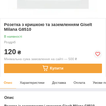
Розетка з кришкою та заземленням Giselt
Milana G8510
В наявності
Роздріб
120
₴
Мінімальна сума замовлення на сайті — 500 ₴
Купити
Опис
Характеристики
Доставка
Оплата
Умови п
Опис
Розетка із заземленням і кришкою Giselt Milana G8510