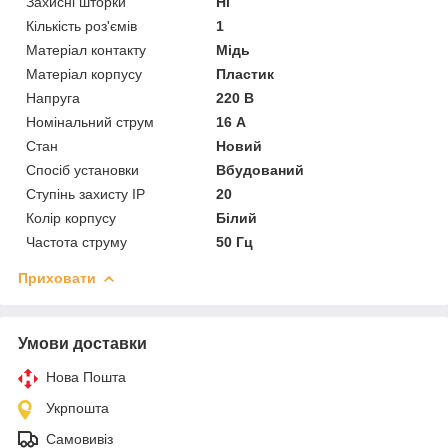
Захисні шторки
Ні
Кількість роз'ємів
1
Матеріал контакту
Мідь
Матеріал корпусу
Пластик
Напруга
220 В
Номінальний струм
16 А
Стан
Новий
Спосіб установки
Вбудований
Ступінь захисту IP
20
Колір корпусу
Білий
Частота струму
50 Гц
Приховати
Умови доставки
Нова Пошта
Укрпошта
Самовивіз