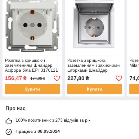
Розетка з кришкою і
Розетка з кришкою,
Розе
заземленням Шнайдер
заземленням і захисними
Mila
Асфора біла EPH3170121
шторками Шнайдер
Асфора біла IP44 Біла
156,47
227,80
74,
₴
₴
184,08 ₴
EPH3100321
Купити
Купити
Про нас
100% позитивних з 273 відгуків за рік
Працює з 08.09.2024