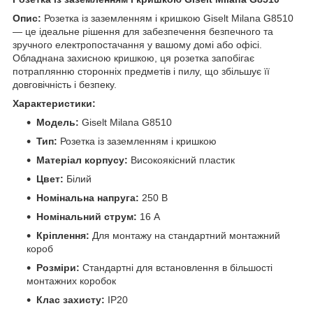
Опис:
Розетка із заземленням і кришкою Giselt Milana G8510
— це ідеальне рішення для забезпечення безпечного та
зручного електропостачання у вашому домі або офісі.
Обладнана захисною кришкою, ця розетка запобігає
потраплянню сторонніх предметів і пилу, що збільшує її
довговічність і безпеку.
Характеристики:
Модель:
Giselt Milana G8510
Тип:
Розетка із заземленням і кришкою
Матеріал корпусу:
Високоякісний пластик
Цвет:
Білий
Номінальна напруга:
250 В
Номінальний струм:
16 А
Кріплення:
Для монтажу на стандартний монтажний
короб
Розміри:
Стандартні для встановлення в більшості
монтажних коробок
Клас захисту:
IP20