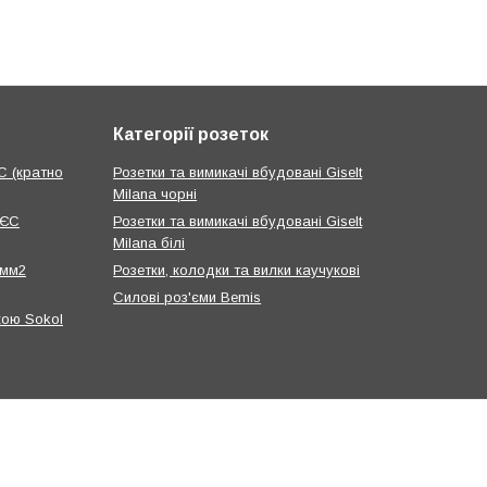
Категорії розеток
С (кратно
Розетки та вимикачі вбудовані Giselt
Milana чорні
 ЄС
Розетки та вимикачі вбудовані Giselt
Milana білі
 мм2
Розетки, колодки та вилки каучукові
Силові роз'єми Bemis
кою Sokol