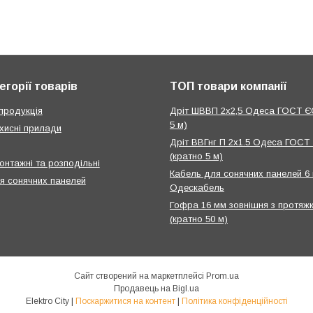
егорії товарів
ТОП товари компанії
продукція
Дріт ШВВП 2х2,5 Одеса ГОСТ Є
5 м)
хисні прилади
Дріт ВВГнг П 2х1.5 Одеса ГОСТ
(кратно 5 м)
онтажні та розподільні
Кабель для сонячних панелей 6
я сонячних панелей
Одескабель
Гофра 16 мм зовнішня з протяж
(кратно 50 м)
Сайт створений на маркетплейсі
Prom.ua
Продавець на Bigl.ua
Elektro City |
Поскаржитися на контент
|
Політика конфіденційності