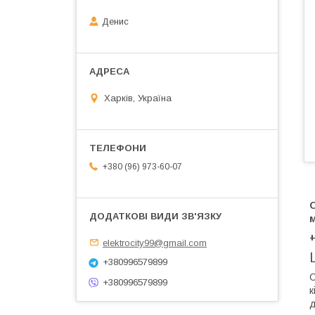
Денис
Харків, Україна
+380 (96) 973-60-07
О
elektrocity99@gmail.com
+380996579899
+380996579899
к
д