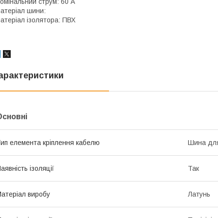
омінальний струм: 60 А
атеріал шини:
атеріал ізолятора: ПВХ
арактеристики
Основні
ип елемента кріплення кабелю
Шина дл
аявність ізоляції
Так
атеріал виробу
Латунь