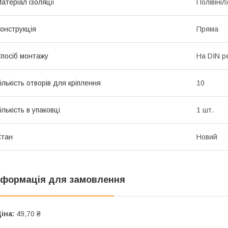
атеріал ізоляції
Полівіні
онструкція
Пряма
посіб монтажу
На DIN р
ількість отворів для кріплення
10
ількість в упаковці
1 шт.
Стан
Новий
нформація для замовлення
іна:
49,70 ₴