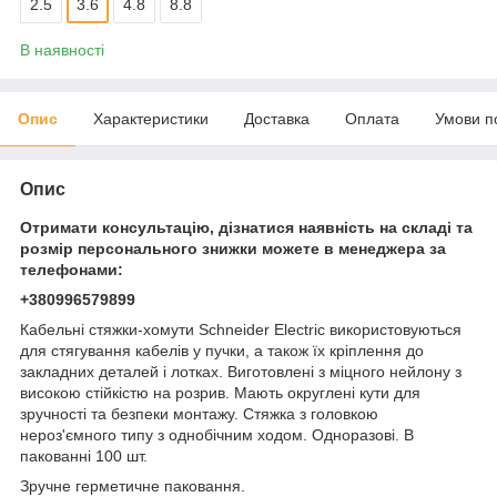
2.5
3.6
4.8
8.8
В наявності
Опис
Характеристики
Доставка
Оплата
Умови п
Опис
Отримати консультацію, дізнатися наявність на складі та
розмір персонального знижки можете в менеджера за
телефонами:
+380996579899
Кабельні стяжки-хомути Schneider Electric використовуються
для стягування кабелів у пучки, а також їх кріплення до
закладних деталей і лотках. Виготовлені з міцного нейлону з
високою стійкістю на розрив. Мають округлені кути для
зручності та безпеки монтажу. Стяжка з головкою
нероз'ємного типу з однобічним ходом. Одноразові. В
пакованні 100 шт.
Зручне герметичне паковання.