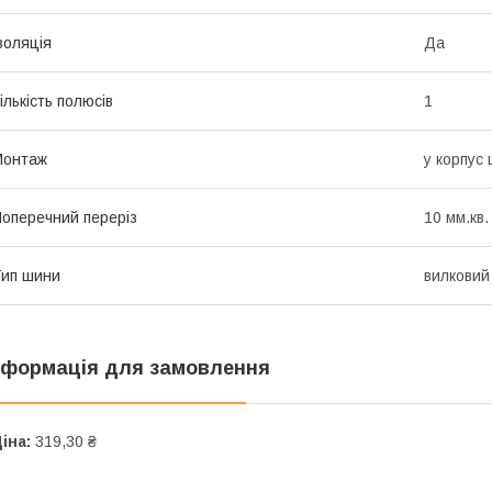
золяція
Да
ількість полюсів
1
Монтаж
у корпус
оперечний переріз
10 мм.кв.
ип шини
вилковий
нформація для замовлення
іна:
319,30 ₴