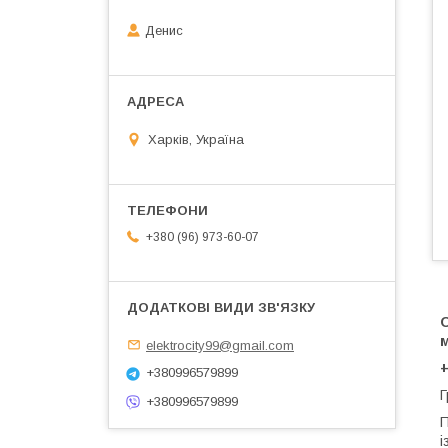
Денис
Харків, Україна
+380 (96) 973-60-07
О
elektrocity99@gmail.com
+380996579899
Г
+380996579899
П
і