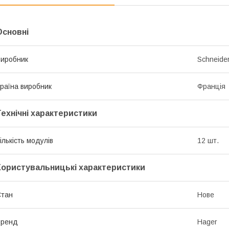
Основні
иробник
Schneider
раїна виробник
Франція
Технічні характеристики
ількість модулів
12 шт.
Користувальницькі характеристики
Стан
Нове
Бренд
Hager