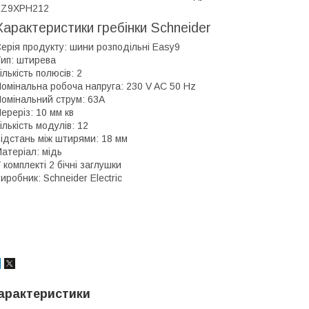
EZ9XPH212
Характеристики гребінки Schneider
ерія продукту: шини розподільні Easy9
ип: штирева
ількість полюсів: 2
омінальна робоча напруга: 230 V AC 50 Hz
омінальний струм: 63А
ереріз: 10 мм кв
ількість модулів: 12
ідстань між штирями: 18 мм
атеріал: мідь
 комплекті 2 бічні заглушки
иробник: Schneider Electric
арактеристики