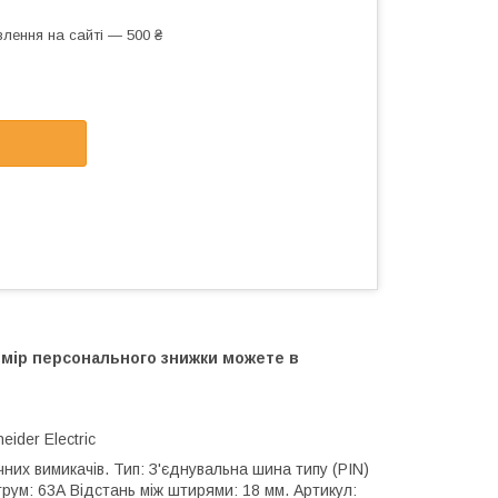
лення на сайті — 500 ₴
озмір персонального знижки можете в
ider Electric
х вимикачів. Тип: З'єднувальна шина типу (PIN)
струм: 63А Відстань між штирями: 18 мм. Артикул: