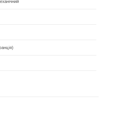
еханічний
ранція)