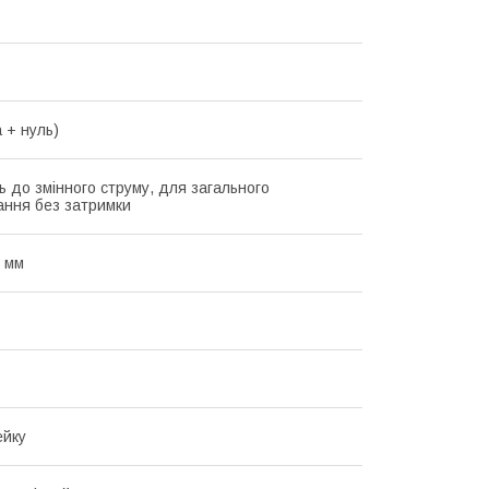
 + нуль)
ь до змінного струму, для загального
ання без затримки
 мм
ейку