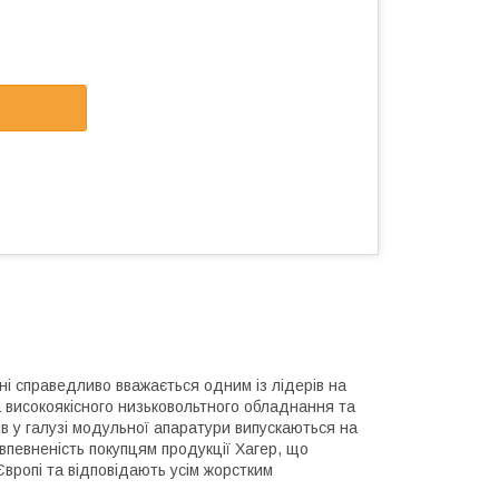
ні справедливо вважається одним із лідерів на
 високоякісного низьковольтного обладнання та
ів у галузі модульної апаратури випускаються на
впевненість покупцям продукції Хагер, що
вропі та відповідають усім жорстким