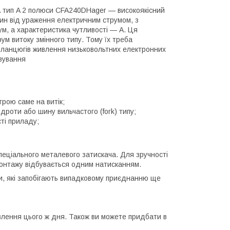
А тип A 2 полюси CFA240DHager — високоякісний
ин від ураження електричним струмом, з
ум, а характеристика чутливості — A. Ця
ум витоку змінного типу. Тому їх треба
ь ланцюгів живлення низьковольтних електронних
овування
трою саме на витік;
роти або шину вильчастого (fork) типу;
ті приладу;
еціального металевого затискача. Для зручності
 монтажу відбувається одним натисканням.
и, які запобігають випадковому приєднанню ще
влення цього ж дня. Також ви можете придбати в