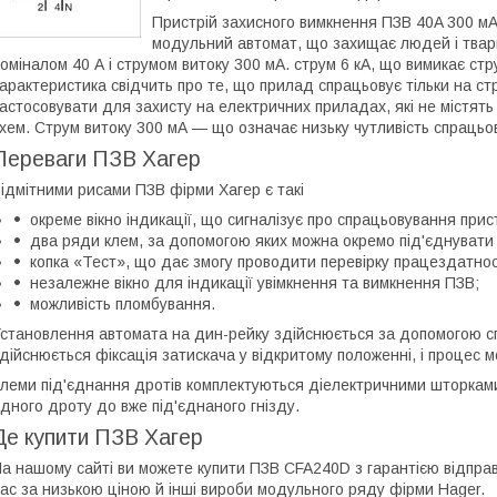
Пристрій захисного вимкнення ПЗВ 40A 300 м
модульний автомат, що захищає людей і твар
оміналом 40 А і струмом витоку 300 мА. струм 6 кА, що вимикає стр
арактеристика свідчить про те, що прилад спрацьовує тільки на стр
астосовувати для захисту на електричних приладах, які не містят
хем. Струм витоку 300 мА — що означає низьку чутливість спраць
Переваги ПЗВ Хагер
ідмітними рисами ПЗВ фірми Хагер є такі
окреме вікно індикації, що сигналізує про спрацьовування прис
два ряди клем, за допомогою яких можна окремо під'єднувати д
копка «Тест», що дає змогу проводити перевірку працездатнос
незалежне вікно для індикації увімкнення та вимкнення ПЗВ;
можливість пломбування.
становлення автомата на дин-рейку здійснюється за допомогою сп
дійснюється фіксація затискача у відкритому положенні, і процес
леми під'єднання дротів комплектуються діелектричними шторкам
дного дроту до вже під'єднаного гнізду.
Де купити ПЗВ Хагер
а нашому сайті ви можете купити ПЗВ CFA240D з гарантією відпра
ас за низькою ціною й інші вироби модульного ряду фірми Hager.