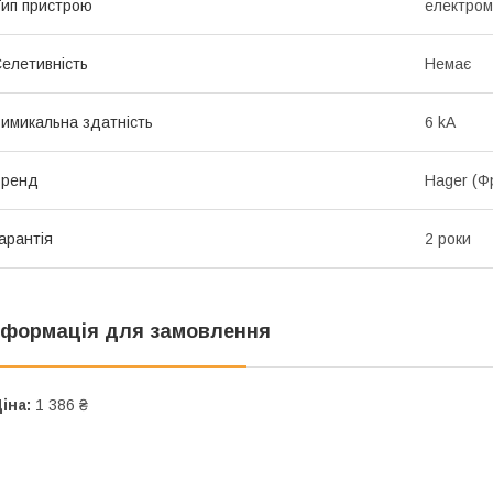
ип пристрою
електром
елетивність
Немає
имикальна здатність
6 kA
Бренд
Hager (Ф
арантія
2 роки
нформація для замовлення
іна:
1 386 ₴