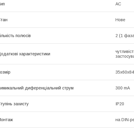
ип
AC
Стан
Нове
ількість полюсів
2 (1 фаза
чутливіст
одаткові характеристики
застосув
озмір
35x60x84
имикальний диференціальний струм
300 mA
тупінь захисту
IP20
Монтаж
на DIN-р