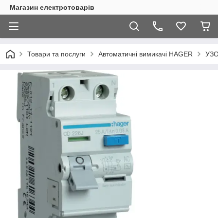
Магазин електротоварів
Товари та послуги
Автоматичні вимикачі HAGER
УЗ