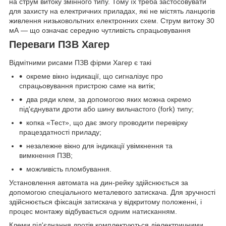
на струм витоку змінного типу. Тому їх треба застосовувати
для захисту на електричних приладах, які не містять ланцюгів
живлення низьковольтних електронних схем. Струм витоку 30
мА — що означає середню чутливість спрацьовування
Переваги ПЗВ Хагер
Відмітними рисами ПЗВ фірми Хагер є такі
окреме вікно індикації, що сигналізує про
спрацьовування пристрою саме на витік;
два ряди клем, за допомогою яких можна окремо
під'єднувати дроти або шину вильчастого (fork) типу;
копка «Тест», що дає змогу проводити перевірку
працездатності приладу;
незалежне вікно для індикації увімкнення та
вимкнення ПЗВ;
можливість пломбування.
Установлення автомата на дин-рейку здійснюється за
допомогою спеціального металевого затискача. Для зручності
здійснюється фіксація затискача у відкритому положенні, і
процес монтажу відбувається одним натисканням.
Клеми під'єднання дротів комплектуються діелектричними