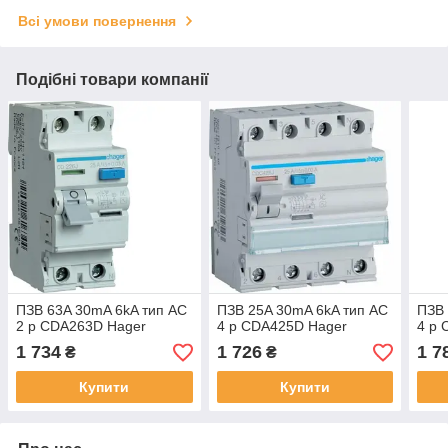
Всі умови повернення
Подібні товари компанії
ПЗВ 63A 30mA 6kA тип AC
ПЗВ 25A 30mA 6kA тип AC
ПЗВ 
2 р CDA263D Hager
4 р CDA425D Hager
4 р 
1 734
1 726
1 7
₴
₴
Купити
Купити