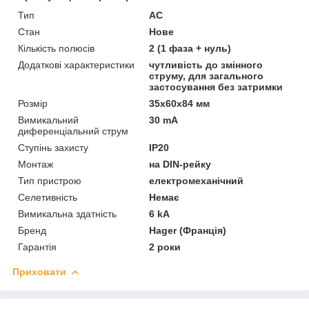
Тип
AC
Стан
Нове
Кількість полюсів
2 (1 фаза + нуль)
Додаткові характеристики
чутливість до змінного
струму, для загального
застосування без затримки
Розмір
35x60x84 мм
Вимикальний
30 mA
диференціальний струм
Ступінь захисту
IP20
Монтаж
на DIN-рейку
Тип пристрою
електромеханічний
Селетивність
Немає
Вимикальна здатність
6 kA
Бренд
Hager (Франція)
Гарантія
2 роки
Приховати