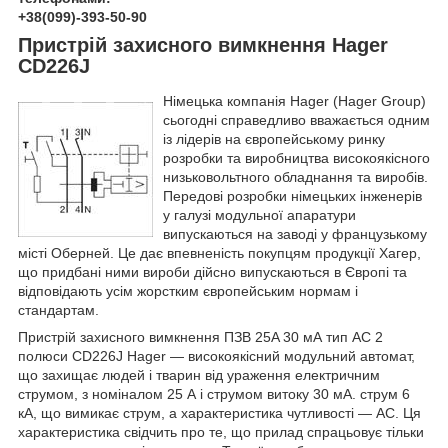
+38(099)-393-50-90
Пристрій захисного вимкнення Hager
CD226J
Німецька компанія Hager (Hager Group)
сьогодні справедливо вважається одним
із лідерів на європейському ринку
розробки та виробництва високоякісного
низьковольтного обладнання та виробів.
Передові розробки німецьких інженерів
у галузі модульної апаратури
випускаються на заводі у французькому
місті Оберней. Це дає впевненість покупцям продукції Хагер,
що придбані ними вироби дійсно випускаються в Європі та
відповідають усім жорстким європейським нормам і
стандартам.
Пристрій захисного вимкнення ПЗВ 25A 30 мА тип AC 2
полюси CD226J Hager — високоякісний модульний автомат,
що захищає людей і тварин від ураження електричним
струмом, з номіналом 25 А і струмом витоку 30 мА. струм 6
кА, що вимикає струм, а характеристика чутливості — AC. Ця
характеристика свідчить про те, що прилад спрацьовує тільки