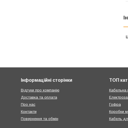
І
Ц
Інформаційні сторінки
ТОП кат
Відгуки про компанію
Кабельна 
Доставка та оплата
Електроза
Про нас
Гофра
Контакти
Коробки м
Повернення та обмін
Кабель дл