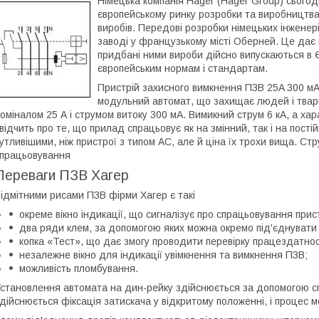
Німецька компанія Hager (Hager Group) сьогод
європейському ринку розробки та виробництва
виробів. Передові розробки німецьких інженер
заводі у французькому місті Оберней. Це дає 
придбані ними вироби дійсно випускаються в Є
європейським нормам і стандартам.
Пристрій захисного вимкнення ПЗВ 25A 300 мА
модульний автомат, що захищає людей і твар
оміналом 25 А і струмом витоку 300 мА. Вимикний струм 6 кА, а ха
відчить про те, що прилад спрацьовує як на змінний, так і на пості
утливішими, ніж пристрої з типом AC, але й ціна їх трохи вища. Ст
працьовування
Переваги ПЗВ Хагер
ідмітними рисами ПЗВ фірми Хагер є такі
окреме вікно індикації, що сигналізує про спрацьовування прис
два ряди клем, за допомогою яких можна окремо під'єднувати д
копка «Тест», що дає змогу проводити перевірку працездатнос
незалежне вікно для індикації увімкнення та вимкнення ПЗВ;
можливість пломбування.
становлення автомата на дин-рейку здійснюється за допомогою сп
дійснюється фіксація затискача у відкритому положенні, і процес