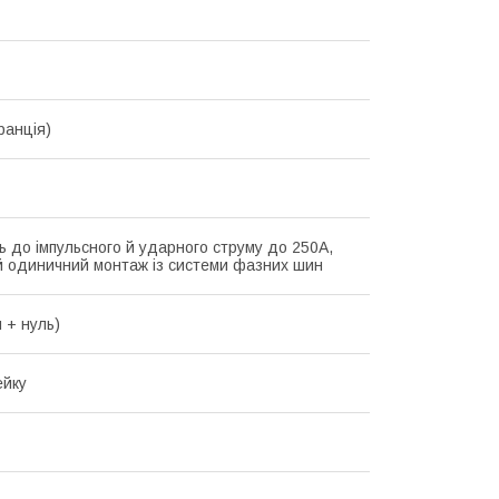
ранція)
ть до імпульсного й ударного струму до 250A,
 одиничний монтаж із системи фазних шин
 + нуль)
ейку