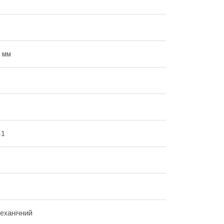
 мм
-1
еханічний