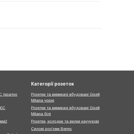
Категорії розеток
С (кратно
Розетки та вимикачі вбудовані Giselt
Milana чорні
 ЄС
Розетки та вимикачі вбудовані Giselt
Milana білі
 мм2
Розетки, колодки та вилки каучукові
Силові роз'єми Bemis