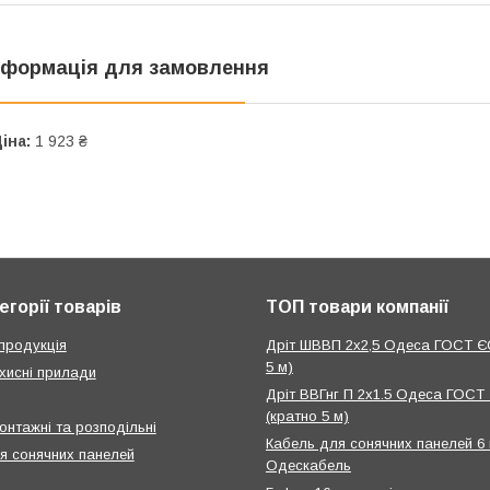
нформація для замовлення
іна:
1 923 ₴
егорії товарів
ТОП товари компанії
продукція
Дріт ШВВП 2х2,5 Одеса ГОСТ Є
5 м)
хисні прилади
Дріт ВВГнг П 2х1.5 Одеса ГОСТ
(кратно 5 м)
онтажні та розподільні
Кабель для сонячних панелей 6
я сонячних панелей
Одескабель