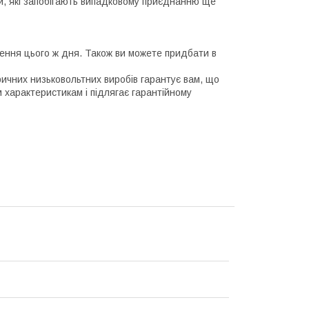
и, які запобігають випадковому приєднанню ще
лення цього ж дня. Також ви можете придбати в
ричних низьковольтних виробів гарантує вам, що
 характеристикам і підлягає гарантійному