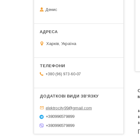
Денис
Харків, Україна
+380 (96) 973-60-07
О
elektrocity99@gmail.com
+
+380996579899
+
+
+380996579899