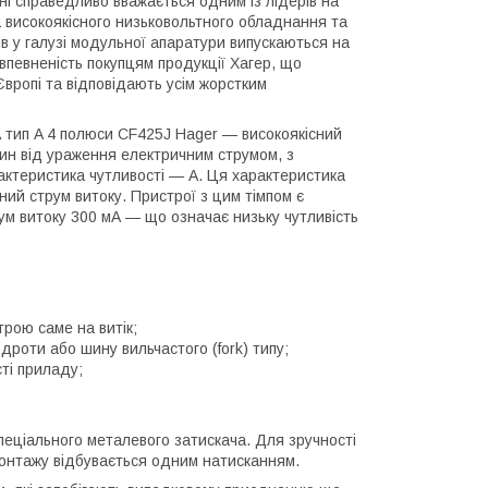
ні справедливо вважається одним із лідерів на
 високоякісного низьковольтного обладнання та
ів у галузі модульної апаратури випускаються на
впевненість покупцям продукції Хагер, що
вропі та відповідають усім жорстким
 тип A 4 полюси CF425J Hager — високоякісний
ин від ураження електричним струмом, з
рактеристика чутливості — A. Ця характеристика
йний струм витоку. Пристрої з цим тімпом є
рум витоку 300 мА — що означає низьку чутливість
трою саме на витік;
роти або шину вильчастого (fork) типу;
ті приладу;
еціального металевого затискача. Для зручності
 монтажу відбувається одним натисканням.