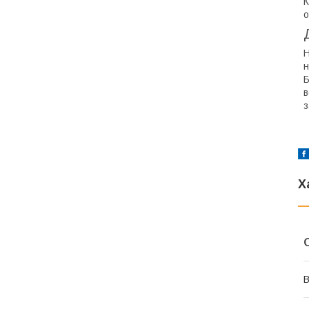
К
о
Н
н
Б
в
з
Х
В