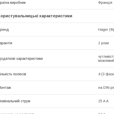
раїна виробник
Франція
Користувальницькі характеристики
Бренд
Hager (Ф
арантія
2 роки
чутливіс
одаткові характеристики
можливий
ількість полюсів
4 (3 фази
Монтаж
на DIN-р
омінальний струм
25 A А