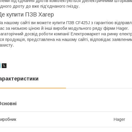
леми під'єднання дротів комплектуються діелектричними шторкам
дного дроту до вже під'єднаного гнізду.
Де купити ПЗВ Хагер
а нашому сайті ви можете купити ПЗВ CF425J з гарантією відправ
ас за низькою ціною й інші вироби модульного ряду фірми Hager.
агаторічний досвід роботи компанії Електромаркет на ринку елект
ся продукція, представлена на нашому сайті, відповідає заявленим
ахисту.
арактеристики
Основні
иробник
Hager