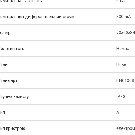
имикальна здатність
6 kA
имикальний диференціальний струм
300 mA
озмір
70x60x84
елетивність
Немає
Стан
Нове
Стандарт
EN61008
тупінь захисту
IP20
ип
A
ип пристрою
електром