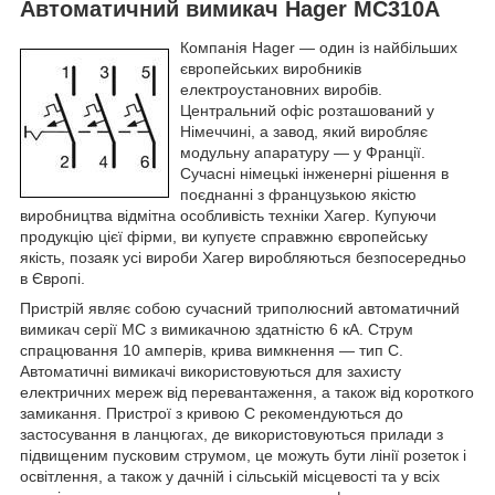
Автоматичний вимикач Hager MC310A
Компанія Hager — один із найбільших
європейських виробників
електроустановних виробів.
Центральний офіс розташований у
Німеччині, а завод, який виробляє
модульну апаратуру — у Франції.
Сучасні німецькі інженерні рішення в
поєднанні з французькою якістю
виробництва відмітна особливість техніки Хагер. Купуючи
продукцію цієї фірми, ви купуєте справжню європейську
якість, позаяк усі вироби Хагер виробляються безпосередньо
в Європі.
Пристрій являє собою сучасний триполюсний автоматичний
вимикач серії MC з вимикачною здатністю 6 кА. Струм
спрацювання 10 амперів, крива вимкнення — тип C.
Автоматичні вимикачі використовуються для захисту
електричних мереж від перевантаження, а також від короткого
замикання. Пристрої з кривою C рекомендуються до
застосування в ланцюгах, де використовуються прилади з
підвищеним пусковим струмом, це можуть бути лінії розеток і
освітлення, а також у дачній і сільській місцевості та у всіх