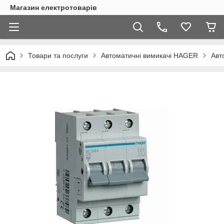
Магазин електротоварів
Товари та послуги
Автоматичні вимикачі HAGER
Авт