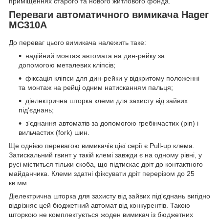
приміщеннях старого та нового житлового фонда.
Переваги автоматичного вимикача Hager
MC310A
До переваг цього вимикача належить таке:
надійний монтаж автомата на дин-рейку за
допомогою металевих кліпсів;
фіксація кліпси для дин-рейки у відкритому положенні
та монтаж на рейці одним натисканням пальця;
діелектрична шторка клеми для захисту від зайвих
під'єднань;
з'єднання автоматів за допомогою гребінчастих (pin) і
вильчастих (fork) шин.
Ще однією перевагою вимикачів цієї серії є Pull-up клема.
Затискальний гвинт у такій клемі завжди є на одному рівні, у
русі міститься тільки скоба, що підтискає дріт до контактного
майданчика. Клеми здатні фіксувати дріт перерізом до 25
кв.мм.
Діелектрична шторка для захисту від зайвих під'єднань вигідно
відрізняє цей бюджетний автомат від конкурентів. Такою
шторкою не комплектується жоден вимикач із бюджетних