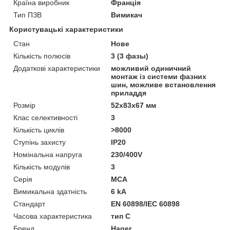
Країна виробник
Франція
Тип ПЗВ
Вимикач
Користувацькі характеристики
Стан
Нове
Кількість полюсів
3 (3 фазы)
Додаткові характеристики
можливий одиничний
монтаж із системи фазних
шин, можливе встановлення
приладдя
Розмір
52x83x67 мм
Клас селективності
3
Кількість циклів
>8000
Ступінь захисту
IP20
Номінальна напруга
230/400V
Кількість модулів
3
Серія
MCA
Вимикальна здатність
6 kA
Стандарт
EN 60898/IEC 60898
Часова характеристика
тип C
Бренд
Hager