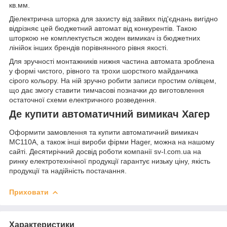
кв.мм.
Діелектрична шторка для захисту від зайвих під'єднань вигідно
відрізняє цей бюджетний автомат від конкурентів. Такою
шторкою не комплектується жоден вимикач із бюджетних
лінійок інших брендів порівнянного рівня якості.
Для зручності монтажників нижня частина автомата зроблена
у формі чистого, рівного та трохи шорсткого майданчика
сірого кольору. На ній зручно робити записи простим олівцем,
що дає змогу ставити тимчасові позначки до виготовлення
остаточної схеми електричного розведення.
Де купити автоматичний вимикач Хагер
Оформити замовлення та купити автоматичний вимикач
MC110A, а також інші вироби фірми Hager, можна на нашому
сайті. Десятирічний досвід роботи компанії sv-l.com.ua на
ринку електротехнічної продукції гарантує низьку ціну, якість
продукції та надійність постачання.
Приховати
Характеристики