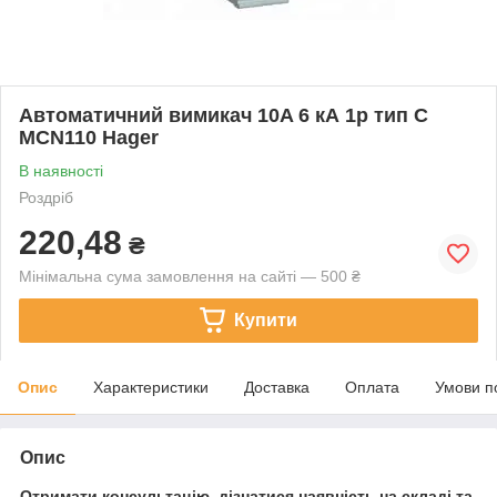
Автоматичний вимикач 10A 6 кА 1р тип C
MCN110 Hager
В наявності
Роздріб
220,48
₴
Мінімальна сума замовлення на сайті — 500 ₴
Купити
Опис
Характеристики
Доставка
Оплата
Умови п
Опис
Отримати консультацію, дізнатися наявність на складі та