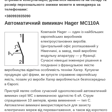
розмір персонального знижки можете в менеджера за
телефонами:
+380993935090
Автоматичний вимикач Hager MC110A
Компанія Hager — один із найбільших
європейських виробників
електроустановних виробів.
Центральний офіс розташований у
Німеччині, а завод, який виробляє
модульну апаратуру — у Франції.
Сучасні німецькі інженерні рішення в
поєднанні з французькою якістю
виробництва відмітна особливість техніки Хагер. Купуючи
продукцію цієї фірми, ви купуєте справжню європейську
якість, позаяк усі вироби Хагер виробляються безпосередньо
в Європі.
Пристрій являє собою сучасний однополюсний автоматичний
вимикач серії MC з вимикачною здатністю 6 кА. Струм
спрацювання 10 амперів, крива вимкнення — тип C.
Автоматичні вимикачі використовуються для захисту
електричних мереж від перевантаження, а також від короткого