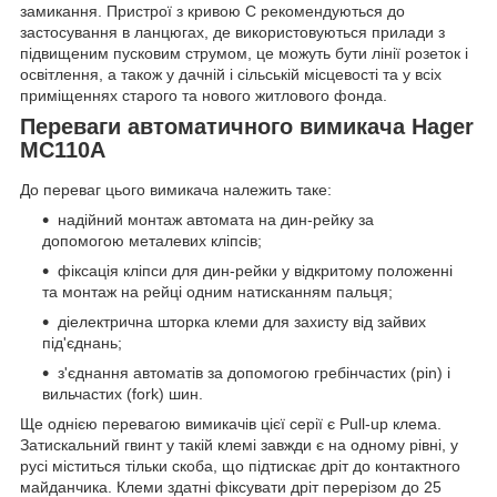
замикання. Пристрої з кривою C рекомендуються до
застосування в ланцюгах, де використовуються прилади з
підвищеним пусковим струмом, це можуть бути лінії розеток і
освітлення, а також у дачній і сільській місцевості та у всіх
приміщеннях старого та нового житлового фонда.
Переваги автоматичного вимикача Hager
MC110A
До переваг цього вимикача належить таке:
надійний монтаж автомата на дин-рейку за
допомогою металевих кліпсів;
фіксація кліпси для дин-рейки у відкритому положенні
та монтаж на рейці одним натисканням пальця;
діелектрична шторка клеми для захисту від зайвих
під'єднань;
з'єднання автоматів за допомогою гребінчастих (pin) і
вильчастих (fork) шин.
Ще однією перевагою вимикачів цієї серії є Pull-up клема.
Затискальний гвинт у такій клемі завжди є на одному рівні, у
русі міститься тільки скоба, що підтискає дріт до контактного
майданчика. Клеми здатні фіксувати дріт перерізом до 25