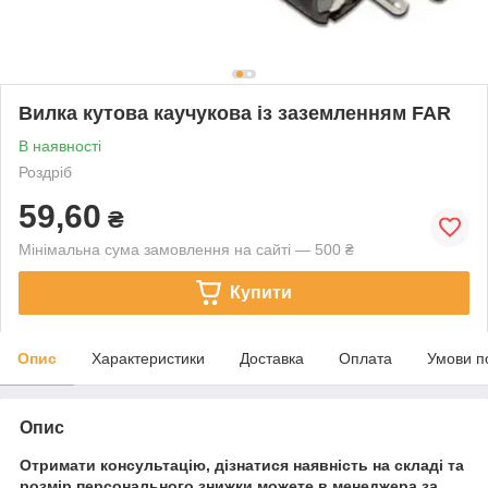
Вилка кутова каучукова із заземленням FAR
В наявності
Роздріб
59,60
₴
Мінімальна сума замовлення на сайті — 500 ₴
Купити
Опис
Характеристики
Доставка
Оплата
Умови п
Опис
Отримати консультацію, дізнатися наявність на складі та
розмір персонального знижки можете в менеджера за