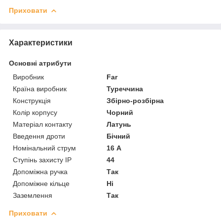
Приховати
Характеристики
Основні атрибути
Виробник
Far
Країна виробник
Туреччина
Конструкція
Збірно-розбірна
Колір корпусу
Чорний
Матеріал контакту
Латунь
Введення дроти
Бічний
Номінальний струм
16 А
Ступінь захисту IP
44
Допоміжна ручка
Так
Допоміжне кільце
Ні
Заземлення
Так
Приховати