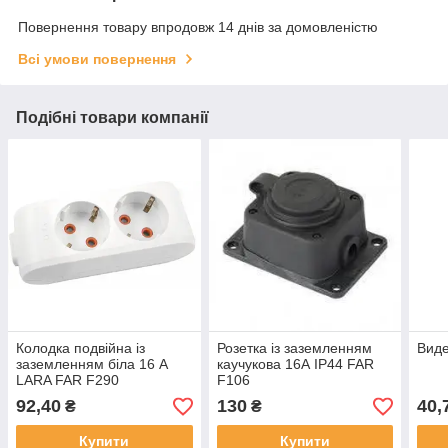
Повернення товару впродовж 14 днів за домовленістю
Всі умови повернення
Подібні товари компанії
Колодка подвійна із
Розетка із заземленням
Виде
заземленням біла 16 А
каучукова 16А IP44 FAR
LARA FAR F290
F106
(Туреччина)
92,40
130
40,
₴
₴
Купити
Купити