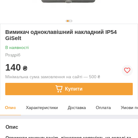
Вимикач одноклавішний накладний IP54
GiSelt
В наявності
Роздріб
140
₴
Мінімальна сума замовлення на сайті — 500 ₴
Купити
Опис
Характеристики
Доставка
Оплата
Умови п
Опис
Отримати консультацію, дізнатися наявність на складі та