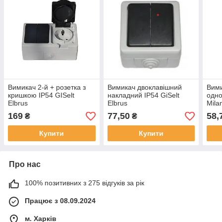
Вимикач 2-й + розетка з
Вимикач двоклавішний
Вими
кришкою IP54 GISelt
накладний IP54 GiSelt
одно
Elbrus
Elbrus
Mila
169
77,50
58,
₴
₴
Купити
Купити
Про нас
100% позитивних з 275 відгуків за рік
Працює з 08.09.2024
м. Харків