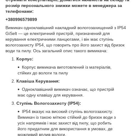
розмір персонального знижки можете в менеджера за
телефонами:
+380996579899
Вимикач одноклавішний накладний вологозахищений з IP54
GiSelt — це електричний пристрій, призначений для
керування електричними ланцюгами, і він має ступінь
вологозахисту IP54, що говорить про його захист від бризок
води та пилу. Ось загальний опис такого вимикача:
Корпус:
Корпус вимикача виготовлений із матеріалів,
стійких до вологи та пилу
Клавіша Керування:
Одноклавішний вимикач означає, що пристрій
має одну клавішу для керування.
Ступінь Вологозахисту (IP54):
IP54 вказує на високий ступінь вологозахисту.
Вимикач із такою міткою стійкий до бризок води з
усіх напрямків і має захист від пилу, що робить
його придатним для використання в умовах, де
можливий вплив вологи.