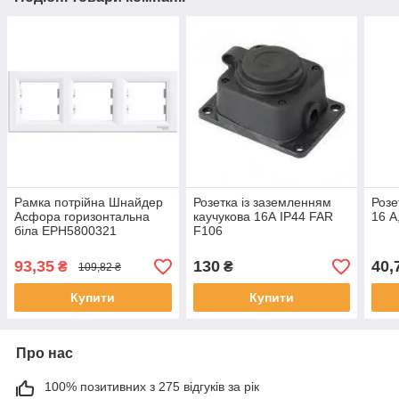
Рамка потрійна Шнайдер
Розетка із заземленням
Розе
Асфора горизонтальна
каучукова 16А IP44 FAR
16 А
біла EPH5800321
F106
93,35
130
40,
₴
₴
109,82 ₴
Купити
Купити
Про нас
100% позитивних з 275 відгуків за рік