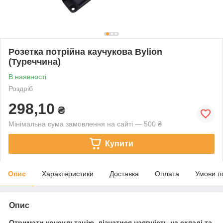
Розетка потрійна каучукова Bylion
(Туреччина)
В наявності
Роздріб
298,10
₴
Мінімальна сума замовлення на сайті — 500 ₴
Купити
Опис
Характеристики
Доставка
Оплата
Умови п
Опис
Отримати консультацію, дізнатися наявність на складі та