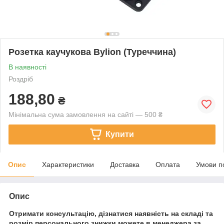
Розетка каучукова Bylion (Туреччина)
В наявності
Роздріб
188,80
₴
Мінімальна сума замовлення на сайті — 500 ₴
Купити
Опис
Характеристики
Доставка
Оплата
Умови п
Опис
Отримати консультацію, дізнатися наявність на складі та
розмір персонального знижки можете в менеджера за