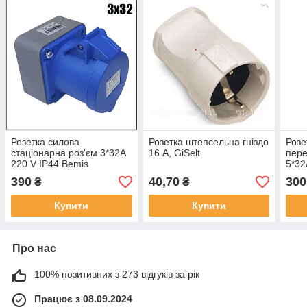
Розетка силова
Розетка штепсельна гніздо
Розе
стаціонарна роз'єм 3*32A
16 А, GiSelt
пере
220 V IP44 Bemis
5*32
390
40,70
300
₴
₴
Купити
Купити
Про нас
100% позитивних з 273 відгуків за рік
Працює з 08.09.2024