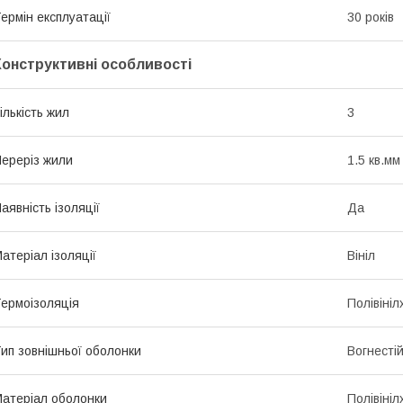
ермін експлуатації
30 років
Конструктивні особливості
ількість жил
3
ереріз жили
1.5 кв.мм
аявність ізоляції
Да
атеріал ізоляції
Вініл
ермоізоляція
Полівіні
ип зовнішньої оболонки
Вогнесті
атеріал оболонки
Полівіні