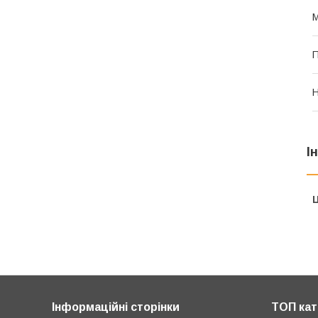
М
П
Н
І
Ц
Інформаційні сторінки
ТОП кат