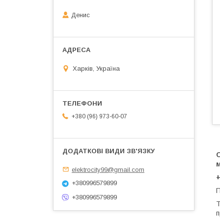
Денис
Харків, Україна
+380 (96) 973-60-07
О
elektrocity99@gmail.com
+380996579899
П
+380996579899
Т
п