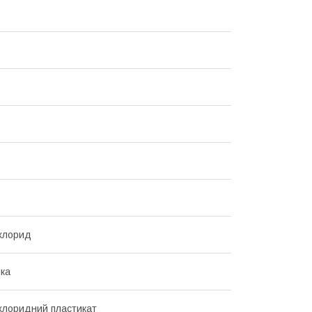
лхлорид
йка
лхлоридний пластикат