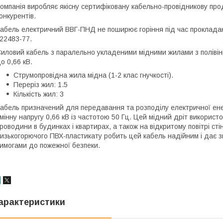
омпанія виробляє якісну сертифіковану кабельно-провідникову про
онкурентів.
абель електричний ВВГ-ПНД не поширює горіння під час прокладан
 22483-77.
иловий кабель з паралельно укладеними мідними жилами з полівін
о 0,66 кВ.
Струмопровідна жила мідна (1-2 клас гнучкості).
Переріз жил: 1.5
Кількість жил: 3
абель призначений для передавання та розподілу електричної енер
мінну напругу 0,66 кВ із частотою 50 Гц. Цей мідний дріт використ
роводини в будинках і квартирах, а також на відкритому повітрі ст
изькогорючого ПВХ-пластикату робить цей кабель надійним і дає зм
имогами до пожежної безпеки.
арактеристики