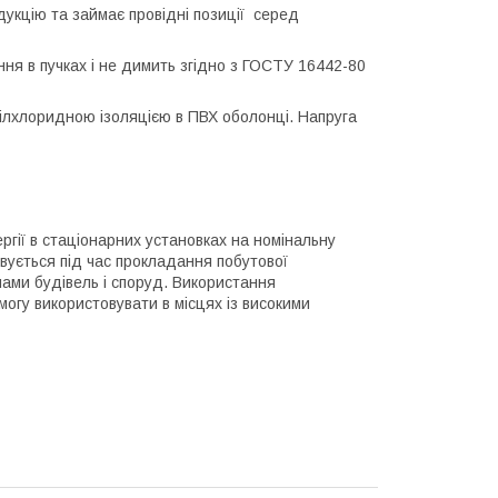
дукцію та займає провідні позиції серед
ня в пучках і не димить згідно з ГОСТУ 16442-80
ілхлоридною ізоляцією в ПВХ оболонці. Напруга
гії в стаціонарних установках на номінальну
овується під час прокладання побутової
інами будівель і споруд. Використання
огу використовувати в місцях із високими