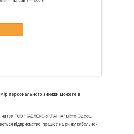
лення на сайті — 500 ₴
озмір персонального знижки можете в
бництва ТОВ "КАБЛЕКС-УКРАЇНА" місто Одеса.
ється підприємство, працює на ринку кабельно-