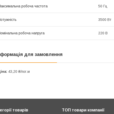
аксимальна робоча частота
50 Гц
отужність
3500 Вт
омінальна робоча напруга
220 В
нформація для замовлення
іна:
43,20 ₴/пог.м
егорії товарів
ТОП товари компанії