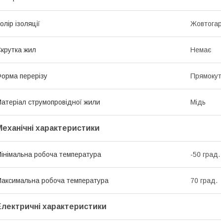
олір ізоляції
Жовтога
крутка жил
Немає
орма перерізу
Прямоку
атеріал струмопровідної жили
Мідь
Механічні характеристики
інімальна робоча температура
-50 град.
аксимальна робоча температура
70 град.
Електричні характеристики