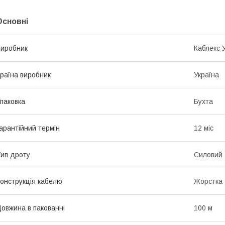
Основні
иробник
Каблекс 
раїна виробник
Україна
паковка
Бухта
арантійний термін
12 міс
ип дроту
Силовий
онструкція кабелю
Жорстка
овжина в пакованні
100 м