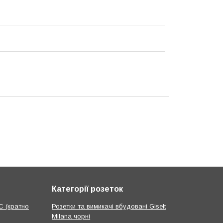
Категорії розеток
С (кратно
Розетки та вимикачі вбудовані Giselt
Milana чорні