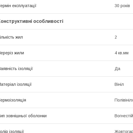
ермін експлуатації
30 років
Конструктивні особливості
ількість жил
2
ереріз жили
4 кв.мм
аявність ізоляції
Да
атеріал ізоляції
Вініл
ермоізоляція
Полівіні
ип зовнішньої оболонки
Вогнесті
олір ізоляції
Жовтога