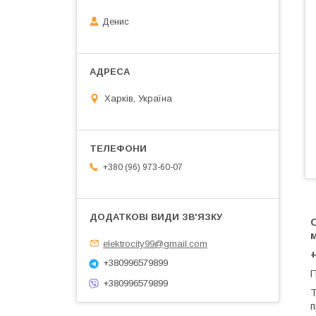
Денис
Харків, Україна
+380 (96) 973-60-07
О
elektrocity99@gmail.com
+380996579899
П
+380996579899
Т
п