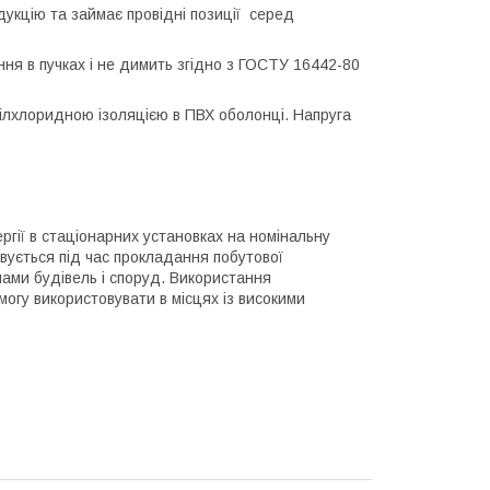
дукцію та займає провідні позиції серед
ня в пучках і не димить згідно з ГОСТУ 16442-80
ілхлоридною ізоляцією в ПВХ оболонці. Напруга
гії в стаціонарних установках на номінальну
овується під час прокладання побутової
інами будівель і споруд. Використання
огу використовувати в місцях із високими