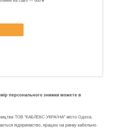
лення на сайті — 500 ₴
озмір персонального знижки можете в
бництва ТОВ "КАБЛЕКС-УКРАЇНА" місто Одеса.
ється підприємство, працює на ринку кабельно-