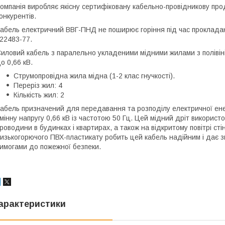
омпанія виробляє якісну сертифіковану кабельно-провідникову про
онкурентів.
абель електричний ВВГ-ПНД не поширює горіння під час прокладан
 22483-77.
иловий кабель з паралельно укладеними мідними жилами з полівін
о 0,66 кВ.
Струмопровідна жила мідна (1-2 клас гнучкості).
Переріз жил: 4
Кількість жил: 2
абель призначений для передавання та розподілу електричної енер
мінну напругу 0,66 кВ із частотою 50 Гц. Цей мідний дріт використ
роводини в будинках і квартирах, а також на відкритому повітрі ст
изькогорючого ПВХ-пластикату робить цей кабель надійним і дає зм
имогами до пожежної безпеки.
арактеристики