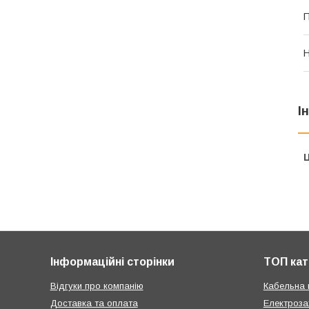
П
Н
І
Ц
Інформаційні сторінки
ТОП кат
Відгуки про компанію
Кабельна 
Доставка та оплата
Електроза