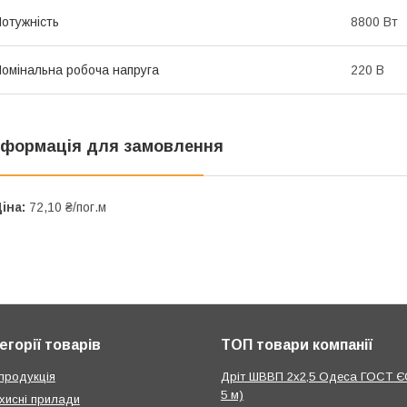
отужність
8800 Вт
омінальна робоча напруга
220 В
нформація для замовлення
іна:
72,10 ₴/пог.м
егорії товарів
ТОП товари компанії
продукція
Дріт ШВВП 2х2,5 Одеса ГОСТ Є
5 м)
хисні прилади