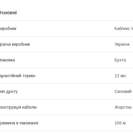
Основні
иробник
Каблекс 
раїна виробник
Україна
паковка
Бухта
арантійний термін
12 міс
ип дроту
Силовий
онструкція кабелю
Жорстка
овжина в пакованні
100 м