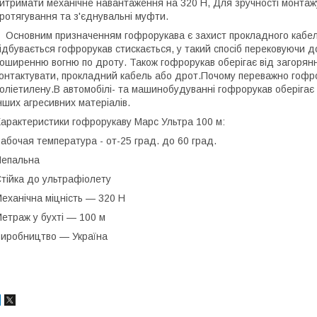
итримати механічне навантаження на 320 H, Для зручності монтаж
ротягування та з'єднувальні муфти.
Основним призначенням гофрорукава
є захист прокладного кабе
ідбувається гофрорукав стискається, у такий спосіб перековуючи
оширенню вогню по дроту. Також гофрорукав оберігає від загорянн
онтактувати, прокладний кабель або дрот.Почому переважно гофр
оліетилену.В автомобілі- та машинобудуванні гофрорукав оберігає п
нших агресивних матеріалів.
арактеристики гофрорукаву Марс Ультра 100 м:
абочая температура - от-25 град. до 60 град.
епальна
тійка до ультрафіолету
еханічна міцність — 320 H
етраж у бухті — 100 м
иробництво — Україна