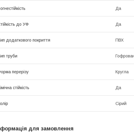
огнестійкість
Да
тійкість до УФ
Да
ип додаткового покриття
ПВХ
ип труби
Гофрова
орма перерізу
Кругла
імічна стійкість
Да
олір
Сірий
нформація для замовлення