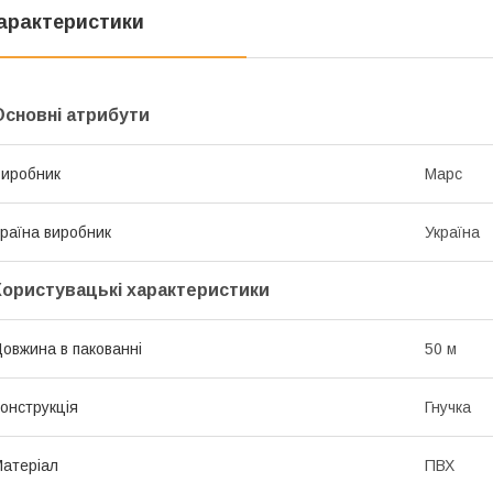
арактеристики
Основні атрибути
иробник
Марс
раїна виробник
Україна
Користувацькі характеристики
овжина в пакованні
50 м
онструкція
Гнучка
атеріал
ПВХ