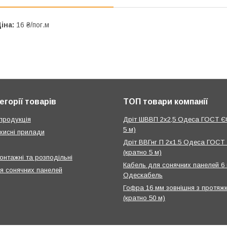
іна:
16 ₴/пог.м
егорії товарів
ТОП товари компанії
продукція
Дріт ШВВП 2х2,5 Одеса ГОСТ Є
5 м)
хисні прилади
Дріт ВВГнг П 2х1.5 Одеса ГОСТ
(кратно 5 м)
онтажні та розподільні
Кабель для сонячних панелей 6
я сонячних панелей
Одескабель
Гофра 16 мм зовнішня з протяж
(кратно 50 м)