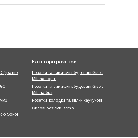
Категорії розеток
С (кратно
Розетки та вимикачі вбудовані Giselt
Milana чорні
 ЄС
Розетки та вимикачі вбудовані Giselt
Milana білі
 мм2
Розетки, колодки та вилки каучукові
Силові роз'єми Bemis
кою Sokol