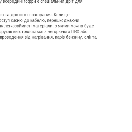
у всередині гофри є спеціальний дріт для
лю та дроти от возгорания. Коли це
 доступ кисню до кабелю, перешкоджаючи
я легкозаймисті матеріали, з якими можна буде
орукав виготовляється з негорючого ПВХ або
роведення від нагрівання, парів бензину, олії та