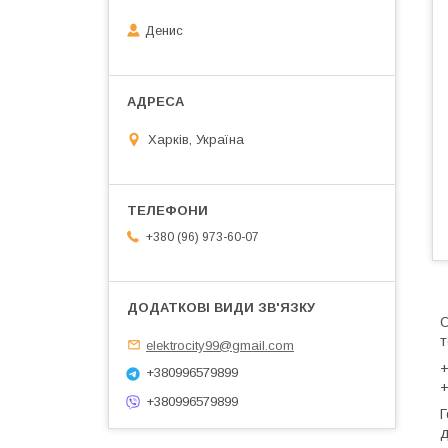
Денис
Харків, Україна
+380 (96) 973-60-07
О
т
elektrocity99@gmail.com
+
+380996579899
+
+380996579899
Г
д