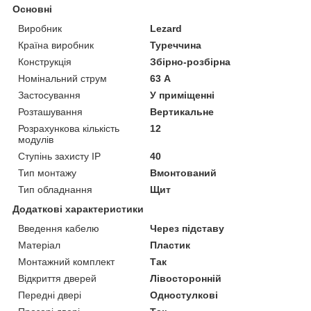
Основні
Виробник
Lezard
Країна виробник
Туреччина
Конструкція
Збірно-розбірна
Номінальний струм
63 А
Застосування
У приміщенні
Розташування
Вертикальне
Розрахункова кількість
12
модулів
Ступінь захисту IP
40
Тип монтажу
Вмонтований
Тип обладнання
Щит
Додаткові характеристики
Введення кабелю
Через підставу
Матеріал
Пластик
Монтажний комплект
Так
Відкриття дверей
Лівосторонній
Передні двері
Одностулкові