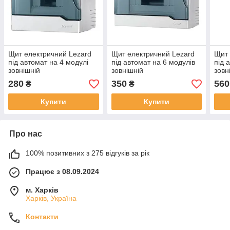
Щит електричний Lezard
Щит електричний Lezard
Щит 
під автомат на 4 модулі
під автомат на 6 модулів
під 
зовнішній
зовнішній
зовн
280
350
560
₴
₴
Купити
Купити
Про нас
100% позитивних з 275 відгуків за рік
Працює з 08.09.2024
м. Харків
Харків, Україна
Контакти