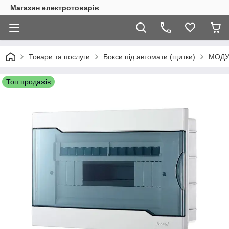
Магазин електротоварів
Товари та послуги
Бокси під автомати (щитки)
МОДУ
Топ продажів