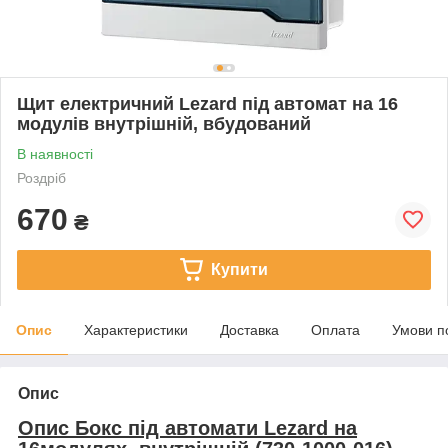
Щит електричний Lezard під автомат на 16
модулів внутрішній, вбудований
В наявності
Роздріб
670
₴
Купити
Опис
Характеристики
Доставка
Оплата
Умови п
Опис
Опис Бокс під автомати Lezard на