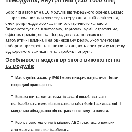
16модулях, внутрішній (730-1000-016)
Бокс під автомат на 16 модулів від турецького бренда Lezard
— призначений для захисту та керування ліній освітлення,
електроприладів або частини електричного ланцюга.
Використовується в житлових, торгових, адміністративних,
офісних приміщеннях. Всередину встановлюються
автоматичні вимикачі на оцинковану рейку. Укомплектовані
набором пристроїв такі щитки захищають електричну мережу
від короткого замикання та стрибків напруги.
Особливості моделі врізного виконання на
16 модулів
Має ступінь захисту IP40 і може використовуватися тільки
всередині приміщення.
Кришка щитка для автоматів Lezard виробляється з
полікарбонату, може відкриватися з обох боків і захищає дріт і
модульне обладнання від потрапляння пилу та вологи.
Корпус виготовлений із міцного АБС-пластику, а комірки
для маркування з полікарбонату.