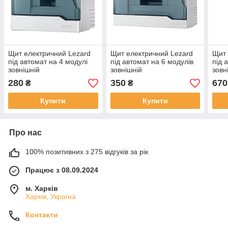
Щит електричний Lezard
Щит електричний Lezard
Щит 
під автомат на 4 модулі
під автомат на 6 модулів
під 
зовнішній
зовнішній
зовн
280
350
670
₴
₴
Купити
Купити
Про нас
100% позитивних з 275 відгуків за рік
Працює з 08.09.2024
м. Харків
Харків, Україна
Контакти