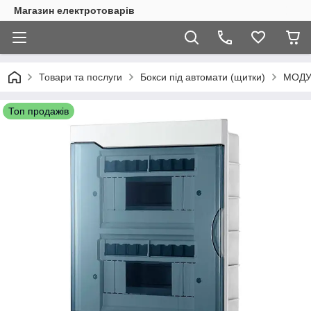
Магазин електротоварів
Товари та послуги
Бокси під автомати (щитки)
МОДУ
Топ продажів