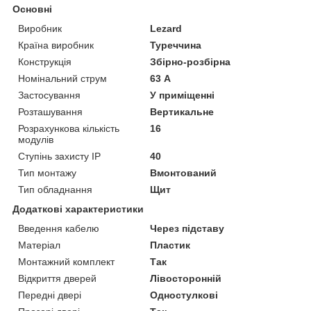
Основні
Виробник
Lezard
Країна виробник
Туреччина
Конструкція
Збірно-розбірна
Номінальний струм
63 А
Застосування
У приміщенні
Розташування
Вертикальне
Розрахункова кількість
16
модулів
Ступінь захисту IP
40
Тип монтажу
Вмонтований
Тип обладнання
Щит
Додаткові характеристики
Введення кабелю
Через підставу
Матеріал
Пластик
Монтажний комплект
Так
Відкриття дверей
Лівосторонній
Передні двері
Одностулкові