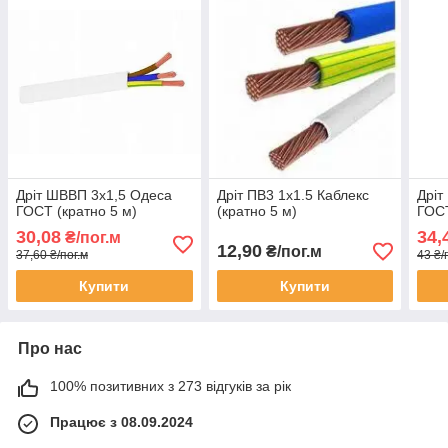
Дріт ШВВП 3х1,5 Одеса
Дріт ПВ3 1х1.5 Каблекс
Дріт
ГОСТ (кратно 5 м)
(кратно 5 м)
ГОСТ
30,08
34,
₴/пог.м
12,90
₴/пог.м
37,60 ₴/пог.м
43 ₴/
Купити
Купити
Про нас
100% позитивних з 273 відгуків за рік
Працює з 08.09.2024