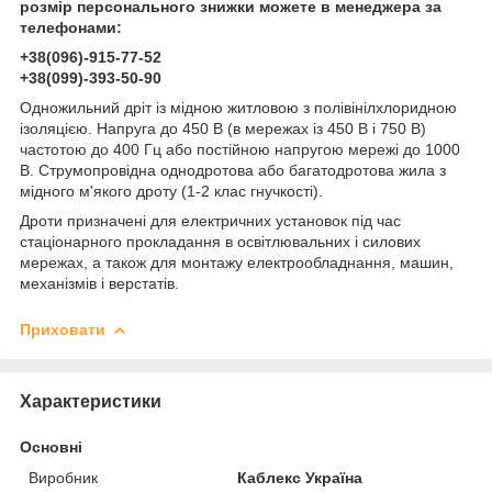
розмір персонального знижки можете в менеджера за
телефонами:
+38(096)-915-77-52
+38(099)-393-50-90
Одножильний дріт із мідною житловою з полівінілхлоридною
ізоляцією. Напруга до 450 В (в мережах із 450 В і 750 В)
частотою до 400 Гц або постійною напругою мережі до 1000
В. Струмопровідна однодротова або багатодротова жила з
мідного м'якого дроту (1-2 клас гнучкості).
Дроти призначені для електричних установок під час
стаціонарного прокладання в освітлювальних і силових
мережах, а також для монтажу електрообладнання, машин,
механізмів і верстатів.
Приховати
Характеристики
Основні
Виробник
Каблекс Україна