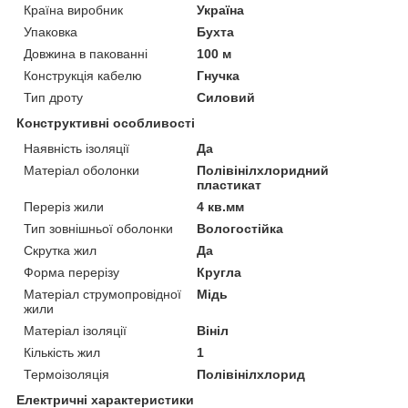
Країна виробник
Україна
Упаковка
Бухта
Довжина в пакованні
100 м
Конструкція кабелю
Гнучка
Тип дроту
Силовий
Конструктивні особливості
Наявність ізоляції
Да
Матеріал оболонки
Полівінілхлоридний
пластикат
Переріз жили
4 кв.мм
Тип зовнішньої оболонки
Вологостійка
Скрутка жил
Да
Форма перерізу
Кругла
Матеріал струмопровідної
Мідь
жили
Матеріал ізоляції
Вініл
Кількість жил
1
Термоізоляція
Полівінілхлорид
Електричні характеристики