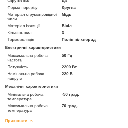
Скрутка жил
Да
Форма перерізу
Кругла
Матеріал струмопровідної
Мідь
жили
Матеріал ізоляції
Вініл
Кількість жил
3
Термоізоляція
Полівінілхлорид
Електричні характеристики
Максимальна робоча
50 Гц
частота
Потужність
2200 Вт
Номінальна робоча
220 В
напруга
Механічні характеристики
Мінімальна робоча
-50 град.
температура
Максимальна робоча
70 град.
температура
Приховати