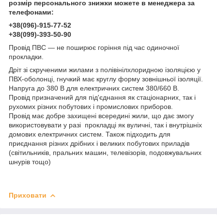
розмір персонального знижки можете в менеджера за
телефонами:
+38(096)-915-77-52
+38(099)-393-50-90
Провід ПВС — не поширює горіння під час одиночної
прокладки.
Дріт зі скрученими жилами з полівінілхлоридною ізоляцією у
ПВХ-оболонці, гнучкий має круглу форму зовнішньої ізоляції.
Напруга до 380 В для електричних систем 380/660 В.
Провід призначений для під'єднання як стаціонарних, так і
рухомих різних побутових і промислових приборов.
Провід має добре захищені всередині жили, що дає змогу
використовувати у разі прокладці як вуличні, так і внутрішніх
домових електричних систем. Також підходить для
приєднання різних дрібних і великих побутових приладів
(світильників, пральних машин, телевізорів, подовжувальних
шнурів тощо)
Приховати