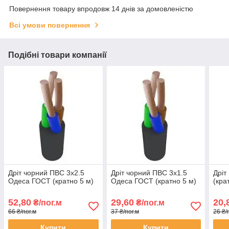
Повернення товару впродовж 14 днів за домовленістю
Всі умови повернення
Подібні товари компанії
Дріт чорний ПВС 3х2.5
Дріт чорний ПВС 3х1.5
Дріт
Одеса ГОСТ (кратно 5 м)
Одеса ГОСТ (кратно 5 м)
(кра
52,80
29,60
20,
₴/пог.м
₴/пог.м
66 ₴/пог.м
37 ₴/пог.м
26 ₴/
Купити
Купити