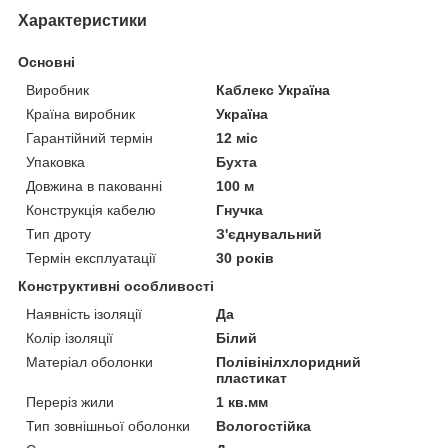
Характеристики
Основні
Виробник
Каблекс Україна
Країна виробник
Україна
Гарантійний термін
12 міс
Упаковка
Бухта
Довжина в пакованні
100 м
Конструкція кабелю
Гнучка
Тип дроту
З'єднувальний
Термін експлуатації
30 років
Конструктивні особливості
Наявність ізоляції
Да
Колір ізоляції
Білий
Матеріал оболонки
Полівінілхлоридний
пластикат
Переріз жили
1 кв.мм
Тип зовнішньої оболонки
Вологостійка