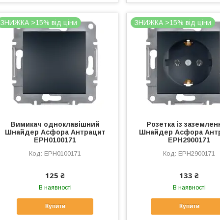
ЗНИЖКА >15% від ціни
ЗНИЖКА >15% від ціни
Вимикач одноклавішний
Розетка із заземле
Шнайдер Асфора Антрацит
Шнайдер Асфора Ант
EPH0100171
EPH2900171
EPH0100171
EPH2900171
125 ₴
133 ₴
В наявності
В наявності
Купити
Купити