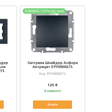
ЗНИЖКА >15% від ціни
йдер
Заглушка Шнайдер Асфора
ьна
Антрацит EPH5600171
271
EPH5600171
125 ₴
В наявності
Купити