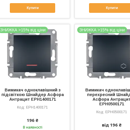
Купити
Купити
ЗНИЖКА >15% від ціни
ЗНИЖКА >15% від ціни
Вимикач одноклавішний з
Вимикач одноклаві
підсвіткою Шнайдер Асфора
перехресний Шнай
Антрацит EPH1400171
Асфора Антраци
EPH0500171
EPH1400171
EPH0500171
196 ₴
від 196 ₴
В наявності