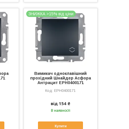
ЗНИЖКА >15% від ціни
фора
Вимикач одноклавішний
171
прохідний Шнайдер Асфора
Антрацит EPH0400171
EPH0400171
від 154 ₴
В наявності
Купити