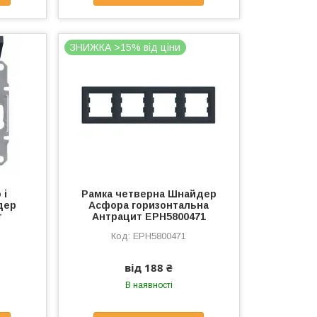
ЗНИЖКА >15% від ціни
 і
Рамка четверна Шнайдер
дер
Асфора горизонтальна
т
Антрацит EPH5800471
EPH5800471
від 188 ₴
В наявності