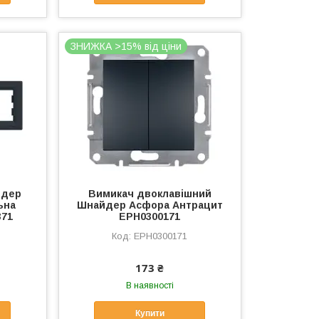
ЗНИЖКА >15% від ціни
йдер
Вимикач двоклавішний
ьна
Шнайдер Асфора Антрацит
371
EPH0300171
EPH0300171
173 ₴
В наявності
Купити