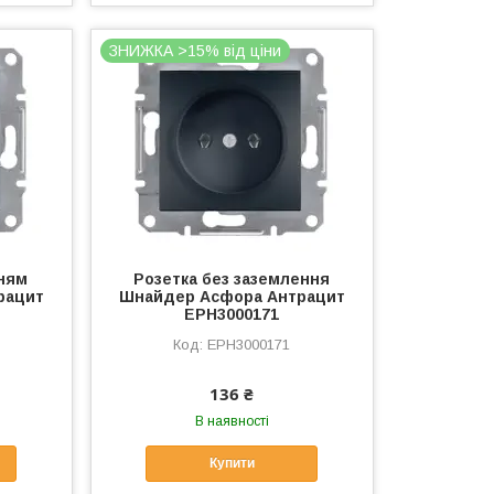
ЗНИЖКА >15% від ціни
нням
Розетка без заземлення
рацит
Шнайдер Асфора Антрацит
EPH3000171
EPH3000171
136 ₴
В наявності
Купити