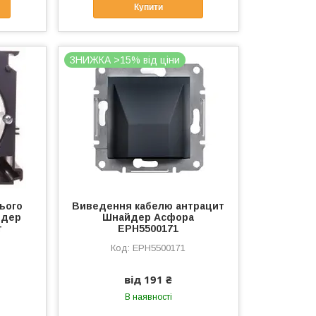
Купити
ЗНИЖКА >15% від ціни
ього
Виведення кабелю антрацит
йдер
Шнайдер Асфора
т
EPH5500171
EPH5500171
від 191 ₴
В наявності