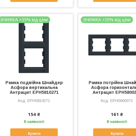
ЗНИЖКА >15% від ціни
ЗНИЖКА >15% від ціни
Рамка подвійна Шнайдер
Рамка потрійна Шна
Асфора вертикальна
Асфора горизонтал
Антрацит EPH5810271
Антрацит EPH5800
EPH5810271
EPH5800371
154 ₴
161 ₴
В наявності
В наявності
Купити
Купити