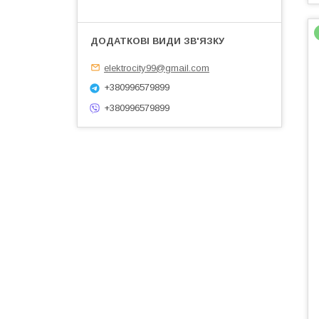
elektrocity99@gmail.com
+380996579899
+380996579899