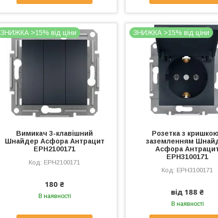
ЗНИЖКА >15% від ціни
ЗНИЖКА >15% від ціни
Вимикач 3-клавішний
Розетка з кришкою
Шнайдер Асфора Антрацит
заземленням Шнай
EPH2100171
Асфора Антраци
EPH3100171
EPH2100171
EPH3100171
180 ₴
від 188 ₴
В наявності
В наявності