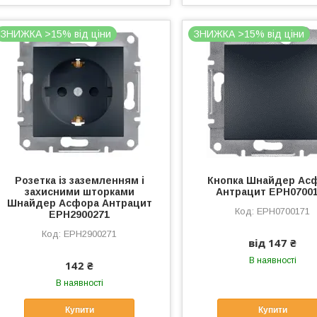
ЗНИЖКА >15% від ціни
ЗНИЖКА >15% від ціни
Розетка із заземленням і
Кнопка Шнайдер Ас
захисними шторками
Антрацит EPH0700
Шнайдер Асфора Антрацит
EPH0700171
EPH2900271
EPH2900271
від 147 ₴
В наявності
142 ₴
В наявності
Купити
Купити