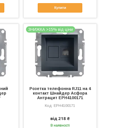
Купити
ЗНИЖКА >15% від ціни
шний
Розетка телефонна RJ11 на 4
дер
контакт Шнайдер Асфора
т
Антрацит EPH4100171
EPH4100171
від 218 ₴
В наявності