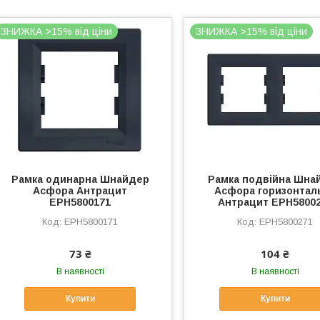
ЗНИЖКА >15% від ціни
ЗНИЖКА >15% від ціни
Рамка одинарна Шнайдер
Рамка подвійна Шна
Асфора Антрацит
Асфора горизонтал
EPH5800171
Антрацит EPH5800
EPH5800171
EPH5800271
73 ₴
104 ₴
В наявності
В наявності
Купити
Купити