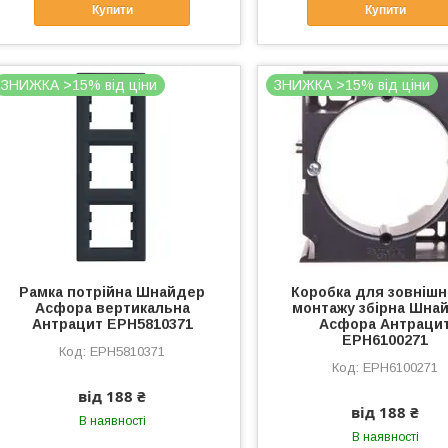
Купити
Купити
ЗНИЖКА >15% від ціни
ЗНИЖКА >15% від ціни
Рамка потрійна Шнайдер
Коробка для зовнішн
Асфора вертикальна
монтажу збірна Шна
Антрацит EPH5810371
Асфора Антраци
EPH6100271
EPH5810371
EPH6100271
від 188 ₴
від 188 ₴
В наявності
В наявності